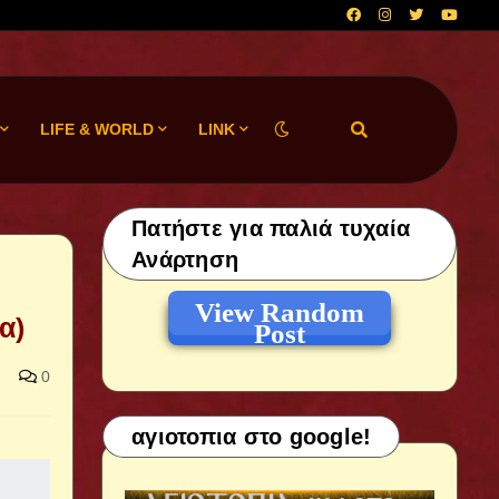
LIFE & WORLD
LINK
Πατήστε για παλιά τυχαία
Ανάρτηση
View Random
α)
Post
0
αγιοτοπια στο google!