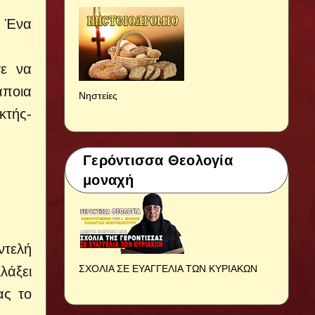
Ένα
σε να
άποια
Νηστείες
κτής-
Γερόντισσα Θεολογία
μοναχή
ντελή
ΣΧΟΛΙΑ ΣΕ ΕΥΑΓΓΕΛΙΑ ΤΩΝ ΚΥΡΙΑΚΩΝ
λάξει
ας το