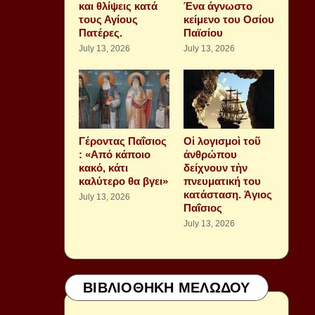
και θλίψεις κατά
Ένα άγνωστο
τους Αγίους
κείμενο του Οσίου
Πατέρες.
Παϊσίου
July 13, 2026
July 13, 2026
Γέροντας Παΐσιος
Οἱ λογισμοὶ τοῦ
: «Από κάποιο
ἀνθρώπου
κακό, κάτι
δείχνουν τὴν
καλύτερο θα βγει»
πνευματική του
κατάσταση. Ἁγιος
July 13, 2026
Παΐσιος
July 13, 2026
ΒΙΒΛΙΟΘΗΚΗ ΜΕΛΩΔΟΥ