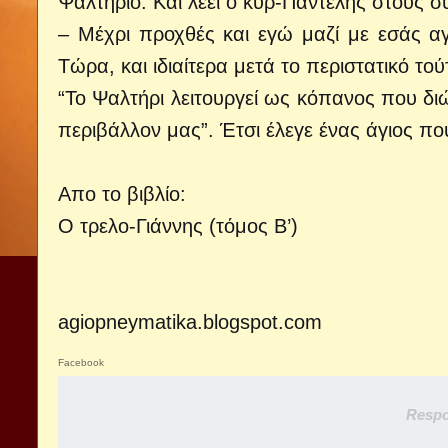
Ψαλτήριο. Και λέει ο κυρ-Παντελής στους σ
– Μέχρι προχθές και εγώ μαζί με εσάς 
Τώρα, και ιδιαίτερα μετά το περιστατικό το
“Το Ψαλτήρι λειτουργεί ως κόπανος που δι
περιβάλλον μας”. Έτσι έλεγε ένας άγιος που
Aπο το βιβλίο:
Ο τρελο-Γιάννης (τόμος Β’)
agiopneymatika.blogspot.com
Facebook
Respo