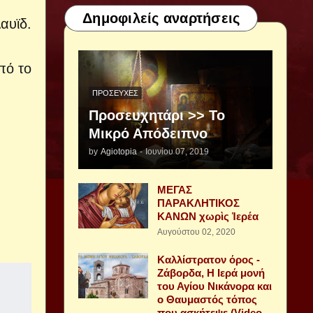
Δημοφιλείς αναρτήσεις
αυϊδ.
πό το
ΠΡΟΣΕΥΧΈΣ
Προσευχητάρι >> Το
Μικρό Απόδειπνο
by
Agiotopia
-
Ιουνίου 07, 2019
ΜΕΓΑΣ
ΠΑΡΑΚΛΗΤΙΚΟΣ
ΚΑΝΩΝ χωρὶς Ἱερέα
Αυγούστου 02, 2020
Καλλίστρατον όρος -
Ζάβορδα, Η Ιερά μονή
του Αγίου Νικάνορα και
ο Θαυμαστός τόπος
που ασκήτεψε (Video -