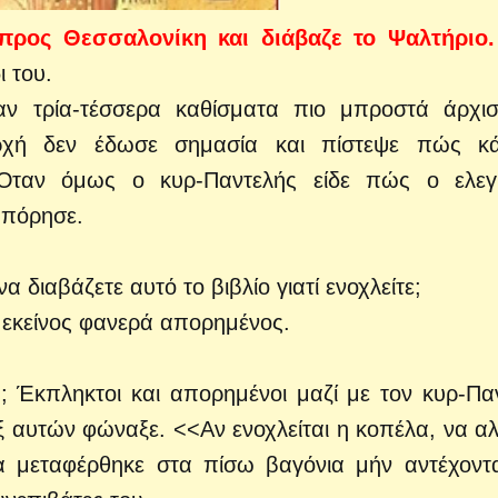
 προς Θεσσαλονίκη και διάβαζε το Ψαλτήριο.
 του.
ν τρία-τέσσερα καθίσματα πιο μπροστά άρχι
αρχή δεν έδωσε σημασία και πίστεψε πώς κ
 Όταν όμως ο κυρ-Παντελής είδε πώς ο ελεγ
απόρησε.
 διαβάζετε αυτό το βιβλίο γιατί ενοχλείτε;
 εκείνος φανερά απορημένος.
α; Έκπληκτοι και απορημένοι μαζί με τον κυρ-Πα
έξ αυτών φώναξε. <<Αν ενοχλείται η κοπέλα, να αλ
 μεταφέρθηκε στα πίσω βαγόνια μήν αντέχοντ