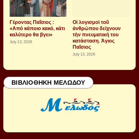
Γέροντας Παΐσιος :
Οἱ λογισμοὶ τοῦ
«Από κάποιο κακό, κάτι
ἀνθρώπου δείχνουν
καλύτερο θα βγει»
τὴν πνευματική του
κατάσταση. Ἁγιος
July 13, 2026
Παΐσιος
July 13, 2026
ΒΙΒΛΙΟΘΗΚΗ ΜΕΛΩΔΟΥ