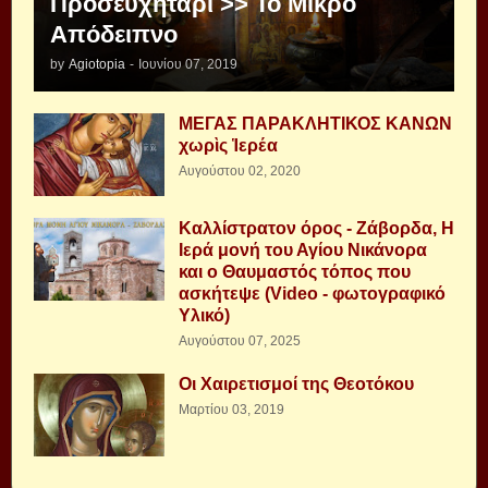
Προσευχητάρι >> Το Μικρό
Απόδειπνο
by
Agiotopia
-
Ιουνίου 07, 2019
ΜΕΓΑΣ ΠΑΡΑΚΛΗΤΙΚΟΣ ΚΑΝΩΝ
χωρὶς Ἱερέα
Αυγούστου 02, 2020
Καλλίστρατον όρος - Ζάβορδα, Η
Ιερά μονή του Αγίου Νικάνορα
και ο Θαυμαστός τόπος που
ασκήτεψε (Video - φωτογραφικό
Υλικό)
Αυγούστου 07, 2025
Οι Χαιρετισμοί της Θεοτόκου
Μαρτίου 03, 2019