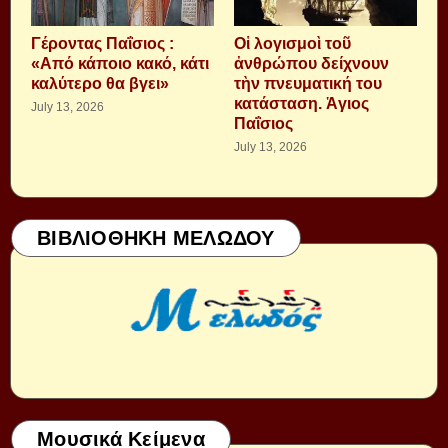
Γέροντας Παΐσιος :
Οἱ λογισμοὶ τοῦ
«Από κάποιο κακό, κάτι
ἀνθρώπου δείχνουν
καλύτερο θα βγει»
τὴν πνευματική του
κατάσταση. Ἁγιος
July 13, 2026
Παΐσιος
July 13, 2026
ΒΙΒΛΙΟΘΗΚΗ ΜΕΛΩΔΟΥ
Μουσικά Κείμενα