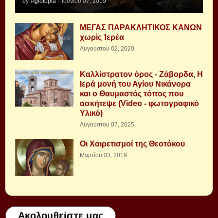
by
Agiotopia
-
Ιουνίου 07, 2019
ΜΕΓΑΣ ΠΑΡΑΚΛΗΤΙΚΟΣ ΚΑΝΩΝ
χωρὶς Ἱερέα
Αυγούστου 02, 2020
Καλλίστρατον όρος - Ζάβορδα, Η
Ιερά μονή του Αγίου Νικάνορα
και ο Θαυμαστός τόπος που
ασκήτεψε (Video - φωτογραφικό
Υλικό)
Αυγούστου 07, 2025
Οι Χαιρετισμοί της Θεοτόκου
Μαρτίου 03, 2019
Ακολουθείστε μας