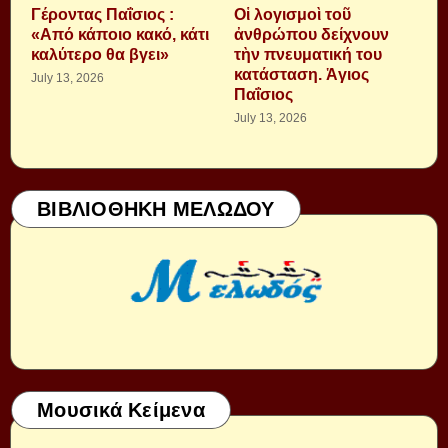
Γέροντας Παΐσιος :
Οἱ λογισμοὶ τοῦ
«Από κάποιο κακό, κάτι
ἀνθρώπου δείχνουν
καλύτερο θα βγει»
τὴν πνευματική του
κατάσταση. Ἁγιος
July 13, 2026
Παΐσιος
July 13, 2026
ΒΙΒΛΙΟΘΗΚΗ ΜΕΛΩΔΟΥ
Μουσικά Κείμενα