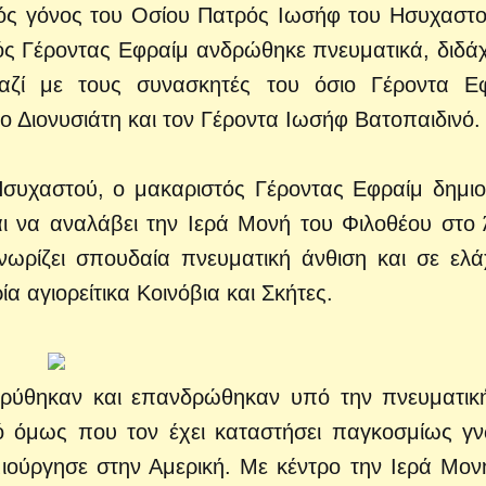
ός γόνος του Οσίου Πατρός Ιωσήφ του Ησυχαστο
ός Γέροντας Εφραίμ ανδρώθηκε πνευματικά, διδά
αζί με τους συνασκητές του όσιο Γέροντα Ε
 Διονυσιάτη και τον Γέροντα Ιωσήφ Βατοπαιδινό.
συχαστού, ο μακαριστός Γέροντας Εφραίμ δημιο
αι να αναλάβει την Ιερά Μονή του Φιλοθέου στο 
νωρίζει σπουδαία πνευματική άνθιση και σε ελά
α αγιορείτικα Κοινόβια και Σκήτες.
ρύθηκαν και επανδρώθηκαν υπό την πνευματικ
τό όμως που τον έχει καταστήσει παγκοσμίως γ
μιούργησε στην Αμερική. Με κέντρο την Ιερά Μον