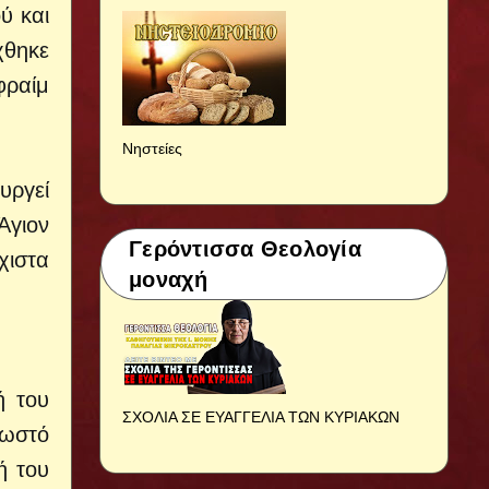
ύ και
χθηκε
φραίμ
Νηστείες
υργεί
Άγιον
Γερόντισσα Θεολογία
χιστα
μοναχή
ή του
ΣΧΟΛΙΑ ΣΕ ΕΥΑΓΓΕΛΙΑ ΤΩΝ ΚΥΡΙΑΚΩΝ
νωστό
ή του