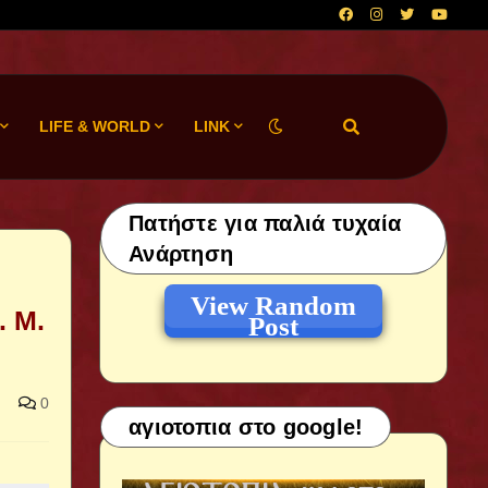
LIFE & WORLD
LINK
Πατήστε για παλιά τυχαία
Ανάρτηση
View Random
. Μ.
Post
0
αγιοτοπια στο google!