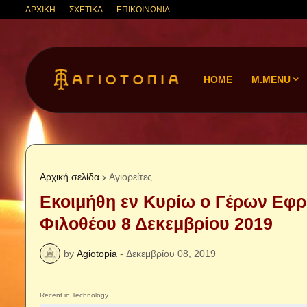
ΑΡΧΙΚΗ
ΣΧΕΤΙΚΑ
ΕΠΙΚΟΙΝΩΝΙΑ
HOME
M.MENU
Αρχική σελίδα
Αγιορείτες
Εκοιμήθη εν Κυρίω ο Γέρων Εφρα
Φιλοθέου 8 Δεκεμβρίου 2019
by
Agiotopia
-
Δεκεμβρίου 08, 2019
Recent in Technology