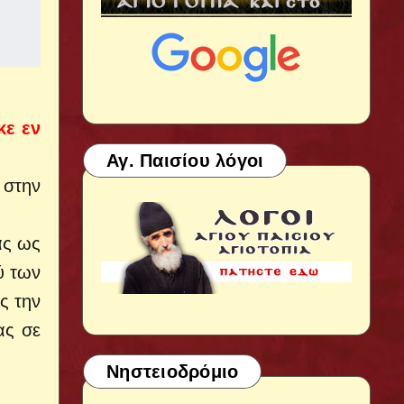
κε εν
Αγ. Παισίου λόγοι
 στην
ας ως
ύ των
ς την
ας σε
Νηστειοδρόμιο