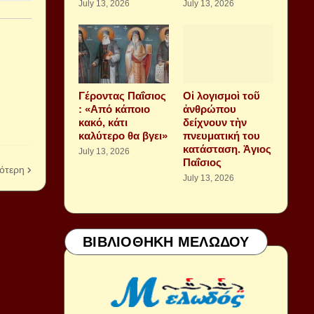
July 13, 2026
July 13, 2026
Γέροντας Παΐσιος
Οἱ λογισμοὶ τοῦ
: «Από κάποιο
ἀνθρώπου
κακό, κάτι
δείχνουν τὴν
καλύτερο θα βγει»
πνευματική του
κατάσταση. Ἁγιος
July 13, 2026
Παΐσιος
ότερη
July 13, 2026
ΒΙΒΛΙΟΘΗΚΗ ΜΕΛΩΔΟΥ