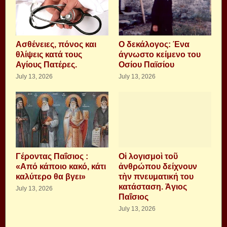
Aσθένειες, πόνος και
Ο δεκάλογος: Ένα
θλίψεις κατά τους
άγνωστο κείμενο του
Αγίους Πατέρες.
Οσίου Παϊσίου
July 13, 2026
July 13, 2026
Γέροντας Παΐσιος :
Οἱ λογισμοὶ τοῦ
«Από κάποιο κακό, κάτι
ἀνθρώπου δείχνουν
καλύτερο θα βγει»
τὴν πνευματική του
κατάσταση. Ἁγιος
July 13, 2026
Παΐσιος
July 13, 2026