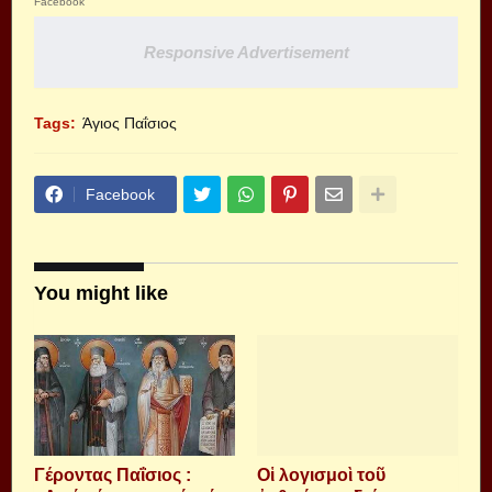
Facebook
Responsive Advertisement
Tags:
Άγιος Παΐσιος
Facebook
You might like
Γέροντας Παΐσιος :
Οἱ λογισμοὶ τοῦ