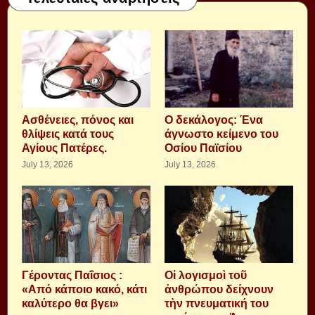
Aσθένειες, πόνος και
Ο δεκάλογος: Ένα
θλίψεις κατά τους
άγνωστο κείμενο του
Αγίους Πατέρες.
Οσίου Παϊσίου
July 13, 2026
July 13, 2026
Γέροντας Παΐσιος :
Οἱ λογισμοὶ τοῦ
«Από κάποιο κακό, κάτι
ἀνθρώπου δείχνουν
καλύτερο θα βγει»
τὴν πνευματική του