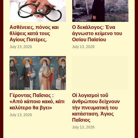
Aσθένειες, πόνος και
Ο δεκάλογος: Ένα
θλίψεις κατά τους
άγνωστο κείμενο του
Αγίους Πατέρες.
Οσίου Παϊσίου
July 13, 2026
July 13, 2026
Γέροντας Παΐσιος :
Οἱ λογισμοὶ τοῦ
«Από κάποιο κακό, κάτι
ἀνθρώπου δείχνουν
καλύτερο θα βγει»
τὴν πνευματική του
κατάσταση. Ἁγιος
July 13, 2026
Παΐσιος
July 13, 2026