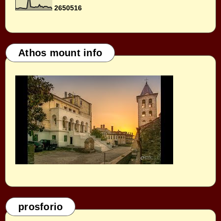
2
6
5
0
5
1
6
Athos mount info
prosforio