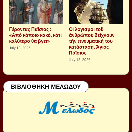
Γέροντας Παΐσιος :
Οἱ λογισμοὶ τοῦ
«Από κάποιο κακό, κάτι
ἀνθρώπου δείχνουν
καλύτερο θα βγει»
τὴν πνευματική του
κατάσταση. Ἁγιος
July 13, 2026
Παΐσιος
July 13, 2026
ΒΙΒΛΙΟΘΗΚΗ ΜΕΛΩΔΟΥ