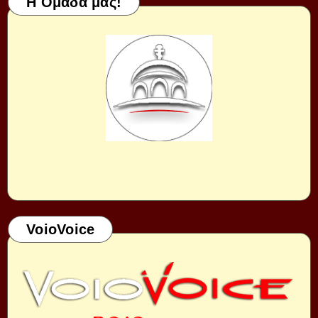
Η Ομάδα μας!
VoioVoice