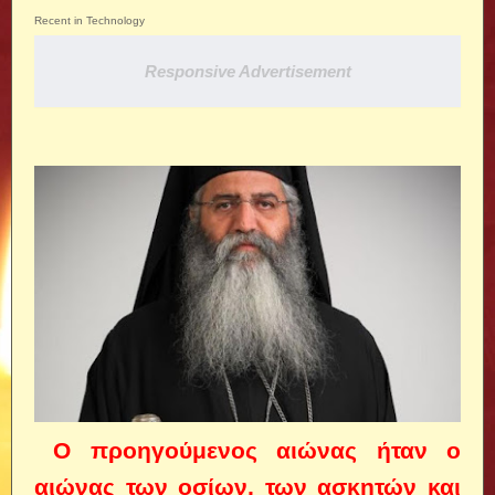
Recent in Technology
Responsive Advertisement
Ο προηγούμενος αιώνας ήταν ο
αιώνας των οσίων, των ασκητών και