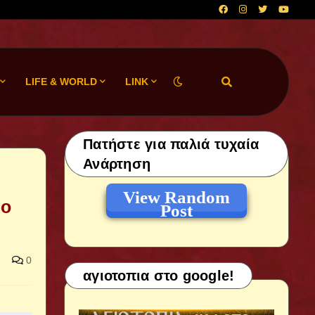
LIFE & WORLD
LINK
Πατήστε για παλιά τυχαία
Ανάρτηση
View Random
ιο
Post
0
αγιοτοπια στο google!