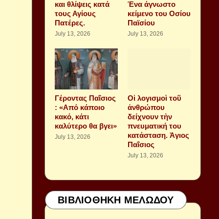
και θλίψεις κατά
Ένα άγνωστο
τους Αγίους
κείμενο του Οσίου
Πατέρες.
Παϊσίου
July 13, 2026
July 13, 2026
Γέροντας Παΐσιος
Οἱ λογισμοὶ τοῦ
: «Από κάποιο
ἀνθρώπου
κακό, κάτι
δείχνουν τὴν
καλύτερο θα βγει»
πνευματική του
κατάσταση. Ἁγιος
July 13, 2026
Παΐσιος
July 13, 2026
ΒΙΒΛΙΟΘΗΚΗ ΜΕΛΩΔΟΥ