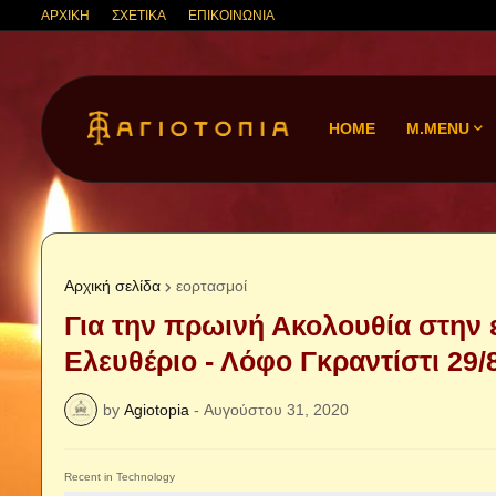
ΑΡΧΙΚΗ
ΣΧΕΤΙΚΑ
ΕΠΙΚΟΙΝΩΝΙΑ
HOME
M.MENU
Αρχική σελίδα
εορτασμοί
Για την πρωινή Ακολουθία στην 
Ελευθέριο - Λόφο Γκραντίστι 29/8
by
Agiotopia
-
Αυγούστου 31, 2020
Recent in Technology