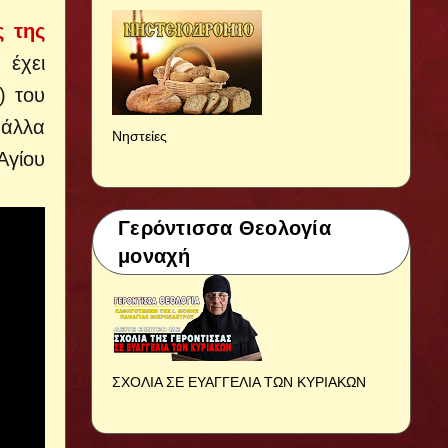
ς της
 έχει
) του
 άλλα
Νηστείες
Αγίου
Γερόντισσα Θεολογία
μοναχή
ΣΧΟΛΙΑ ΣΕ ΕΥΑΓΓΕΛΙΑ ΤΩΝ ΚΥΡΙΑΚΩΝ