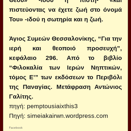
πιστεύοντας να έχετε ζωή στο όνομά
Του» -ιδού η σωτηρία και η ζωή.
Άγιος Συμεών Θεσσαλονίκης, “Για την
ιερή και θεοποιό προσευχή”,
κεφάλαιο 296. Από το βιβλίο
“Φιλοκαλία των Ιερών Νηπτικών,
τόμος E’” των εκδόσεων το Περιβόλι
της Παναγίας. Μετάφραση Αντώνιος
Γαλίτης.
πηγή:
pemptousia
ixthis3
Πηγή:
simeiakairwn.wordpress.com
Facebook