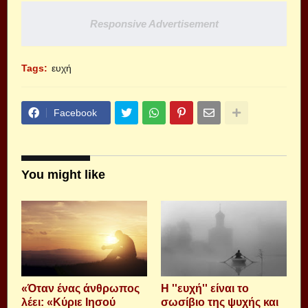
Responsive Advertisement
Tags:
ευχή
Facebook
You might like
«Όταν ένας άνθρωπος
Η ''ευχή'' είναι το
λέει: «Κύριε Ιησού
σωσίβιο της ψυχής και