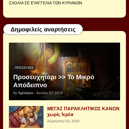
ΣΧΟΛΙΑ ΣΕ ΕΥΑΓΓΕΛΙΑ ΤΩΝ ΚΥΡΙΑΚΩΝ
Δημοφιλείς αναρτήσεις
ΠΡΟΣΕΥΧΈΣ
Προσευχητάρι >> Το Μικρό
Απόδειπνο
by
Agiotopia
-
Ιουνίου 07, 2019
ΜΕΓΑΣ ΠΑΡΑΚΛΗΤΙΚΟΣ ΚΑΝΩΝ
χωρὶς Ἱερέα
Αυγούστου 02, 2020