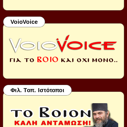
VoioVoice
Φιλ. Τοπ. Ιστότοποι