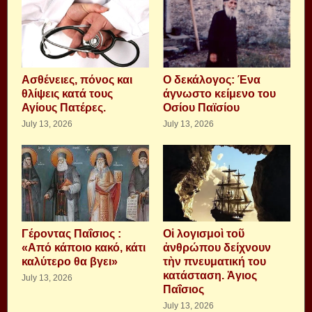
Aσθένειες, πόνος και
Ο δεκάλογος: Ένα
θλίψεις κατά τους
άγνωστο κείμενο του
Αγίους Πατέρες.
Οσίου Παϊσίου
July 13, 2026
July 13, 2026
Γέροντας Παΐσιος :
Οἱ λογισμοὶ τοῦ
«Από κάποιο κακό, κάτι
ἀνθρώπου δείχνουν
καλύτερο θα βγει»
τὴν πνευματική του
κατάσταση. Ἁγιος
July 13, 2026
Παΐσιος
July 13, 2026