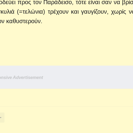
δεύει προς τον Παράδεισο, τότε είναι σαν να βρίσ
υλιά (=τελώνια) τρέχουν και γαυγίζουν, χωρίς ν
τον καθυστερούν.
nsive Advertisement