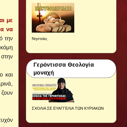
αι με
ια να
ό την
Νηστείες
ακόμη
 στην
Γερόντισσα Θεολογία
μοναχή
ο και
ρινά,
 ζουν
ΣΧΟΛΙΑ ΣΕ ΕΥΑΓΓΕΛΙΑ ΤΩΝ ΚΥΡΙΑΚΩΝ
τυχόν