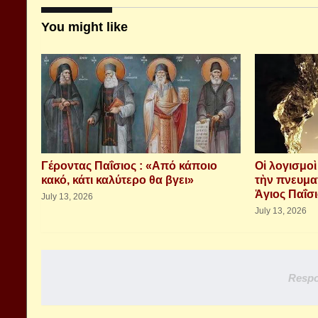
You might like
Γέροντας Παΐσιος : «Από κάποιο
Οἱ λογισμο
κακό, κάτι καλύτερο θα βγει»
τὴν πνευμα
Ἁγιος Παΐσ
July 13, 2026
July 13, 2026
Respo