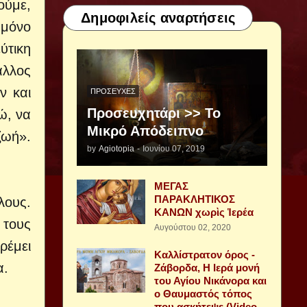
ούμε,
Δημοφιλείς αναρτήσεις
 μόνο
ύτικη
άλλος
ν και
ΠΡΟΣΕΥΧΈΣ
Προσευχητάρι >> Το
ώ, να
Μικρό Απόδειπνο
ζωή».
by
Agiotopia
-
Ιουνίου 07, 2019
ΜΕΓΑΣ
ΠΑΡΑΚΛΗΤΙΚΟΣ
λους.
ΚΑΝΩΝ χωρὶς Ἱερέα
τους
Αυγούστου 02, 2020
ρέμει
Καλλίστρατον όρος -
α.
Ζάβορδα, Η Ιερά μονή
του Αγίου Νικάνορα και
ο Θαυμαστός τόπος
που ασκήτεψε (Video -