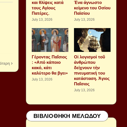
και θλίψεις κατά
Ένα άγνωστο
τους Αγίους
κείμενο του Οσίου
Πατέρες.
Παϊσίου
July 13, 2026
July 13, 2026
Γέροντας Παΐσιος
Οἱ λογισμοὶ τοῦ
: «Από κάποιο
ἀνθρώπου
ότερη
κακό, κάτι
δείχνουν τὴν
καλύτερο θα βγει»
πνευματική του
κατάσταση. Ἁγιος
July 13, 2026
Παΐσιος
July 13, 2026
ΒΙΒΛΙΟΘΗΚΗ ΜΕΛΩΔΟΥ