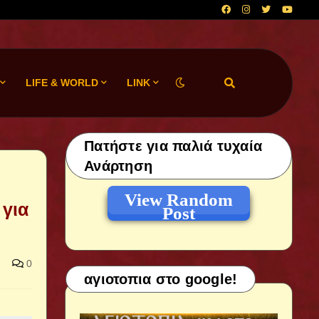
LIFE & WORLD
LINK
Πατήστε για παλιά τυχαία
Ανάρτηση
View Random
 για
Post
0
αγιοτοπια στο google!