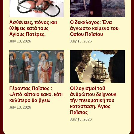
Aσθένειες, πόνος και
Ο δεκάλογος: Ένα
θλίψεις κατά τους
άγνωστο κείμενο του
Αγίους Πατέρες.
Οσίου Παϊσίου
July 13, 2026
July 13, 2026
Γέροντας Παΐσιος :
Οἱ λογισμοὶ τοῦ
«Από κάποιο κακό, κάτι
ἀνθρώπου δείχνουν
καλύτερο θα βγει»
τὴν πνευματική του
κατάσταση. Ἁγιος
July 13, 2026
Παΐσιος
July 13, 2026