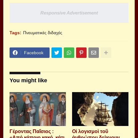
Responsive Advertisement
Tags:
Πνευματικές διδαχές
Facebook
You might like
Γέροντας Παΐσιος :
Οἱ λογισμοὶ τοῦ
«Από κάποιο κακό, κάτι
ἀνθρώπου δείχνουν