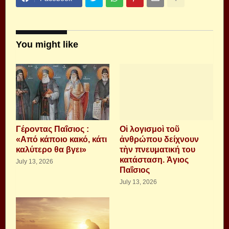
You might like
Γέροντας Παΐσιος :
Οἱ λογισμοὶ τοῦ
«Από κάποιο κακό, κάτι
ἀνθρώπου δείχνουν
καλύτερο θα βγει»
τὴν πνευματική του
κατάσταση. Ἁγιος
July 13, 2026
Παΐσιος
July 13, 2026