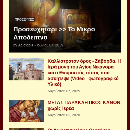
ΠΡΟΣΕΥΧΈΣ
Προσευχητάρι >> Το Μικρό
Απόδειπνο
by
Agiotopia
-
Ιουνίου 07, 2019
Καλλίστρατον όρος - Ζάβορδα, Η
Ιερά μονή του Αγίου Νικάνορα
και ο Θαυμαστός τόπος που
ασκήτεψε (Video - φωτογραφικό
Υλικό)
Αυγούστου 07, 2025
ΜΕΓΑΣ ΠΑΡΑΚΛΗΤΙΚΟΣ ΚΑΝΩΝ
χωρὶς Ἱερέα
Αυγούστου 02, 2020