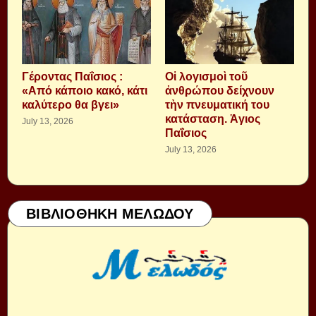
Γέροντας Παΐσιος :
Οἱ λογισμοὶ τοῦ
«Από κάποιο κακό, κάτι
ἀνθρώπου δείχνουν
καλύτερο θα βγει»
τὴν πνευματική του
κατάσταση. Ἁγιος
July 13, 2026
Παΐσιος
July 13, 2026
ΒΙΒΛΙΟΘΗΚΗ ΜΕΛΩΔΟΥ