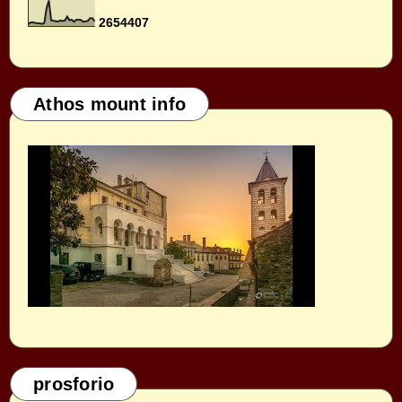
2
6
5
4
4
0
7
Athos mount info
prosforio