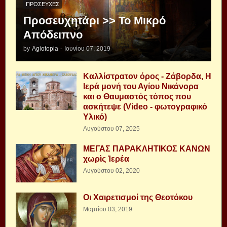
ΠΡΟΣΕΥΧΈΣ
Προσευχητάρι >> Το Μικρό
Απόδειπνο
by
Agiotopia
-
Ιουνίου 07, 2019
Καλλίστρατον όρος - Ζάβορδα, Η
Ιερά μονή του Αγίου Νικάνορα
και ο Θαυμαστός τόπος που
ασκήτεψε (Video - φωτογραφικό
Υλικό)
Αυγούστου 07, 2025
ΜΕΓΑΣ ΠΑΡΑΚΛΗΤΙΚΟΣ ΚΑΝΩΝ
χωρὶς Ἱερέα
Αυγούστου 02, 2020
Οι Χαιρετισμοί της Θεοτόκου
Μαρτίου 03, 2019