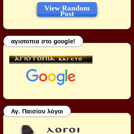
View Random
Post
αγιοτοπια στο google!
Αγ. Παισίου λόγοι