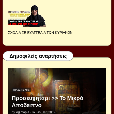
ΣΧΟΛΙΑ ΣΕ ΕΥΑΓΓΕΛΙΑ ΤΩΝ ΚΥΡΙΑΚΩΝ
Δημοφιλείς αναρτήσεις
ΠΡΟΣΕΥΧΈΣ
Προσευχητάρι >> Το Μικρό
Απόδειπνο
by
Agiotopia
-
Ιουνίου 07, 2019