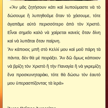
«Ἂν μᾶς ζητήσουν κάτι καὶ λυπούμαστε νὰ τὸ
δώσουμε ἢ λυπηθοῦμε ὅταν τὸ χάσουμε, τότε
ἀγαπᾶμε αὐτὸ περισσότερο ἀπὸ τὸν Χριστό.
Εἶναι σημεῖο καλὸ νὰ χαίρεται κανεὶς ὅταν δίνη
καὶ νὰ λυπᾶται ὅταν παίρνη.
Ἂν κάποιος μπῆ στὸ Κελλί μου καὶ μοῦ πάρη τὰ
πάντα, δὲν θὰ μὲ πειράξει. Ἂν δῶ ὅμως κάποιον
νὰ βρίζη τὸν Χριστὸ ἢ τὴν Παναγία ἢ νὰ γκρεμίζη
ἕνα προσκυνηταράκι, τότε θὰ δώσω τὸν ἑαυτό
μου ὑπερασπίζοντας τὰ ἱερά»