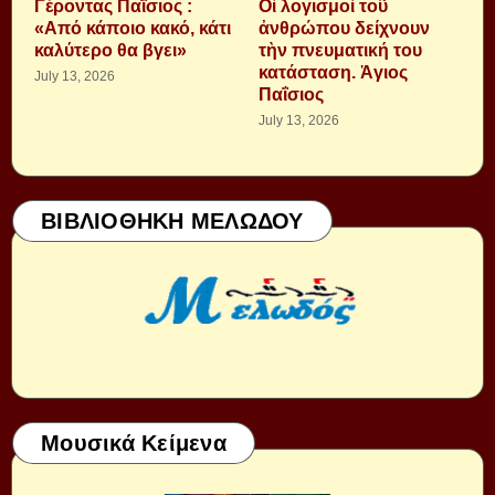
Γέροντας Παΐσιος :
Οἱ λογισμοὶ τοῦ
«Από κάποιο κακό, κάτι
ἀνθρώπου δείχνουν
καλύτερο θα βγει»
τὴν πνευματική του
κατάσταση. Ἁγιος
July 13, 2026
Παΐσιος
July 13, 2026
ΒΙΒΛΙΟΘΗΚΗ ΜΕΛΩΔΟΥ
Μουσικά Κείμενα