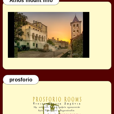
Athos mount info
prosforio