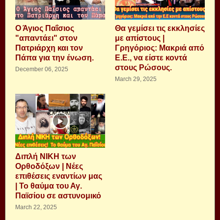
Ο Άγιος Παΐσιος
Θα γεμίσει τις εκκλησίες
"απαντάει" στον
με απίστους |
Πατριάρχη και τον
Γρηγόριος: Μακριά από
Πάπα για την ένωση.
Ε.Ε., να είστε κοντά
στους Ρώσους.
December 06, 2025
March 29, 2025
Διπλή ΝΙΚΗ των
Ορθοδόξων | Νέες
επιθέσεις εναντίων μας
| Το θαύμα του Αγ.
Παϊσίου σε αστυνομικό
March 22, 2025