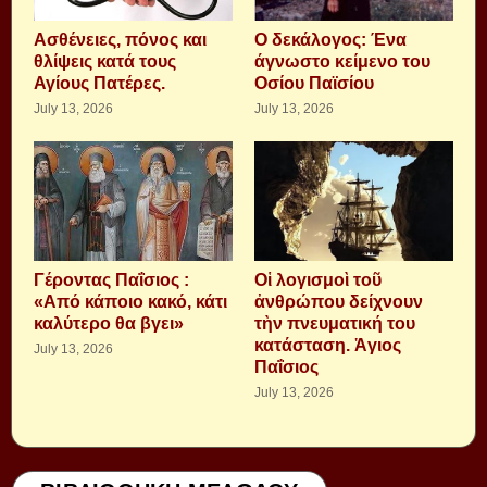
Aσθένειες, πόνος και
Ο δεκάλογος: Ένα
θλίψεις κατά τους
άγνωστο κείμενο του
Αγίους Πατέρες.
Οσίου Παϊσίου
July 13, 2026
July 13, 2026
Γέροντας Παΐσιος :
Οἱ λογισμοὶ τοῦ
«Από κάποιο κακό, κάτι
ἀνθρώπου δείχνουν
καλύτερο θα βγει»
τὴν πνευματική του
κατάσταση. Ἁγιος
July 13, 2026
Παΐσιος
July 13, 2026