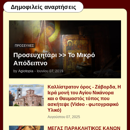
Δημοφιλείς αναρτήσεις
ΠΡΟΣΕΥΧΈΣ
Προσευχητάρι >> Το Μικρό
Απόδειπνο
by
Agiotopia
-
Ιουνίου 07, 2019
Καλλίστρατον όρος - Ζάβορδα, Η
Ιερά μονή του Αγίου Νικάνορα
και ο Θαυμαστός τόπος που
ασκήτεψε (Video - φωτογραφικό
Υλικό)
Αυγούστου 07, 2025
ΜΕΓΑΣ ΠΑΡΑΚΛΗΤΙΚΟΣ ΚΑΝΩΝ