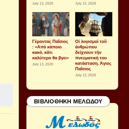
July 13, 2026
July 13, 2026
Γέροντας Παΐσιος
Οἱ λογισμοὶ τοῦ
: «Από κάποιο
ἀνθρώπου
κακό, κάτι
δείχνουν τὴν
καλύτερο θα βγει»
πνευματική του
κατάσταση. Ἁγιος
July 13, 2026
Παΐσιος
July 13, 2026
ΒΙΒΛΙΟΘΗΚΗ ΜΕΛΩΔΟΥ