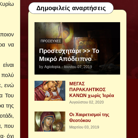
 Κυρίω
Δημοφιλείς αναρτήσεις
 ποιον
ΠΡΟΣΕΥΧΈΣ
ρα να
Προσευχητάρι >> Το
Μικρό Απόδειπνο
είναι
by
Agiotopia
-
Ιουνίου 07, 2019
 πολύ
ΜΕΓΑΣ
ε, ενώ
ΠΑΡΑΚΛΗΤΙΚΟΣ
α Του
ΚΑΝΩΝ χωρὶς Ἱερέα
Αυγούστου 02, 2020
ρα της
Οι Χαιρετισμοί της
οτάδι,
Θεοτόκου
α, που
Μαρτίου 03, 2019
α· όχι