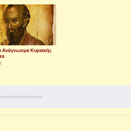
ό Ανάγνωσμα Κυριακής
τα
21
nsive Advertisement