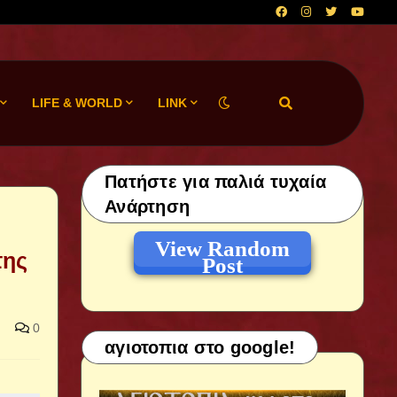
LIFE & WORLD
LINK
Πατήστε για παλιά τυχαία
Ανάρτηση
View Random
της
Post
0
αγιοτοπια στο google!