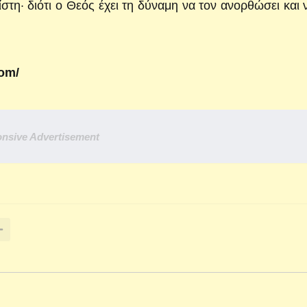
ίστη· διότι ο Θεός έχει τη δύναμη να τον ανορθώσει και 
com/
nsive Advertisement