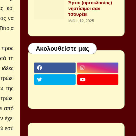
Άρτοι (αρτοκλασίας)
ς και
νηστίσιμοι σαν
τσουρέκι
σας να
Μαΐου 12, 2025
Τέτοια
Ακολουθείστε μας
ι προς
ρτά τη
 ιδέες
 τρώει
ω της
 τρώει
ει από
ν έχει
νώ εσύ