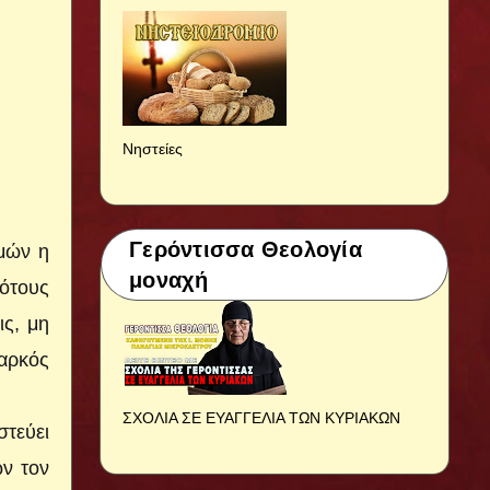
Νηστείες
Γερόντισσα Θεολογία
ημών η
μοναχή
κότους
ις, μη
σαρκός
ΣΧΟΛΙΑ ΣΕ ΕΥΑΓΓΕΛΙΑ ΤΩΝ ΚΥΡΙΑΚΩΝ
στεύει
ων τον