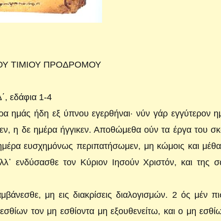
ΟΥ ΤΙΜΙΟΥ ΠΡΟΔΡΟΜΟΥ
΄, εδάφια 1-4
ι ώρα ημάς ήδη εξ ύπνου εγερθήναι· νύν γάρ εγγύτερον 
εν, η δε ημέρα ήγγικεν. Αποθώμεθα ούν τα έργα του σ
ημέρα ευσχημόνως περιπατήσωμεν, μη κώμοις και μέθα
 αλλ᾿ ενδύσασθε τον Κύριον Ιησούν Χριστόν, και της 
βάνεσθε, μη εις διακρίσεις διαλογισμών. 2 ός μέν πι
 εσθίων τον μη εσθίοντα μη εξουθενείτω, και ο μη εσθί