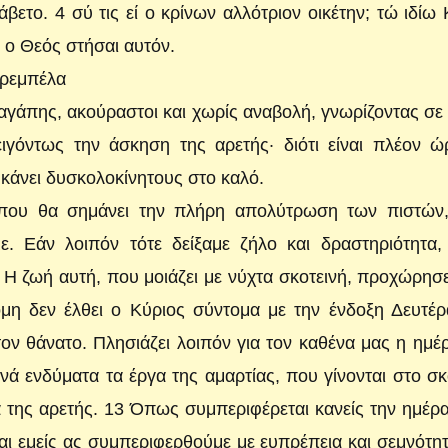
βετο. 4 σύ τις εί ο κρίνων αλλότριον οικέτην; τώ ιδίω
ν ο Θεός στήσαι αυτόν.
Τρεμπέλα
 αγάπης, ακούραστοι και χωρίς αναβολή, γνωρίζοντας σε
ιγόντως την άσκηση της αρετής· διότι είναι πλέον ώ
κάνει δυσκολοκίνητους στο καλό.
 που θα σημάνει την πλήρη απολύτρωση των πιστών, 
. Εάν λοιπόν τότε δείξαμε ζήλο και δραστηριότητα,
2 Η ζωή αυτή, που μοιάζει με νύχτα σκοτεινή, προχώρησ
μη δεν έλθει ο Κύριος σύντομα με την ένδοξη Δευτέρ
τον θάνατο. Πλησιάζει λοιπόν για τον καθένα μας η ημέ
ά ενδύματα τα έργα της αμαρτίας, που γίνονται στο σκ
 της αρετής. 13 Όπως συμπεριφέρεται κανείς την ημέρ
ι εμείς ας συμπεριφερθούμε με ευπρέπεια και σεμνότητ