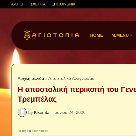
ΑΡΧΙΚΗ
ΣΧΕΤΙΚΑ
ΕΠΙΚΟΙΝΩΝΙΑ
HOME
M.MENU
Αρχική σελίδα
Αποστολικό Ανάγνωσμα
Η αποστολική περικοπή του Γεν
Τρεμπέλας
by
Kixemta
-
Ιουνίου 24, 2026
Recent in Technology