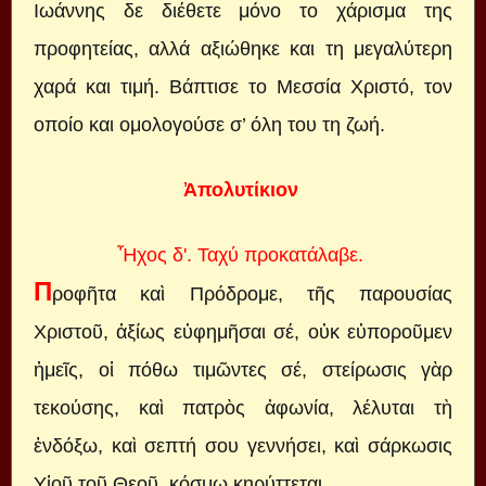
Ιωάννης δε διέθετε μόνο το χάρισμα της
προφητείας, αλλά αξιώθηκε και τη μεγαλύτερη
χαρά και τιμή. Βάπτισε το Μεσσία Χριστό, τον
οποίο και ομολογούσε σ’ όλη του τη ζωή.
Ἀπολυτίκιον
Ἦχος δ'. Ταχύ προκατάλαβε.
Π
ροφῆτα καὶ Πρόδρομε, τῆς παρουσίας
Χριστοῦ, ἀξίως εὐφημῆσαι σέ, οὐκ εὐποροῦμεν
ἠμεῖς, οἱ πόθω τιμῶντες σέ, στείρωσις γὰρ
τεκούσης, καὶ πατρὸς ἀφωνία, λέλυται τὴ
ἐνδόξω, καὶ σεπτή σου γεννήσει, καὶ σάρκωσις
Υἱοῦ τοῦ Θεοῦ, κόσμω κηρύττεται.