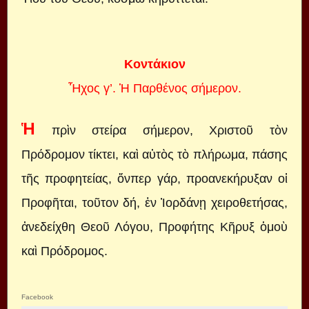
Κοντάκιον
Ἦχος γ’. Ἡ Παρθένος σήμερον.
Ἡ
πρὶν στείρα σήμερον, Χριστοῦ τὸν
Πρόδρομον τίκτει, καὶ αὐτὸς τὸ πλήρωμα, πάσης
τῆς προφητείας, ὅνπερ γάρ, προανεκήρυξαν οἱ
Προφῆται, τοῦτον δή, ἐν Ἰορδάνῃ χειροθετήσας,
ἀνεδείχθη Θεοῦ Λόγου, Προφήτης Κῆρυξ ὁμοὺ
καὶ Πρόδρομος.
Facebook