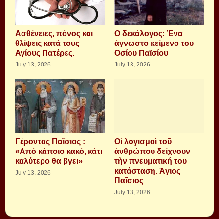
Aσθένειες, πόνος και
Ο δεκάλογος: Ένα
θλίψεις κατά τους
άγνωστο κείμενο του
Αγίους Πατέρες.
Οσίου Παϊσίου
July 13, 2026
July 13, 2026
Γέροντας Παΐσιος :
Οἱ λογισμοὶ τοῦ
«Από κάποιο κακό, κάτι
ἀνθρώπου δείχνουν
καλύτερο θα βγει»
τὴν πνευματική του
κατάσταση. Ἁγιος
July 13, 2026
Παΐσιος
July 13, 2026