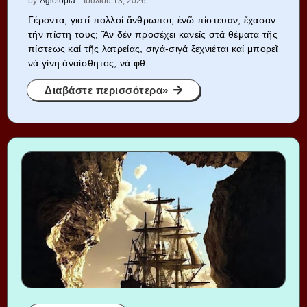
by
Agiotopia
-
Ιουλίου 13, 2026
Γέροντα, γιατί πολλοί ἄνθρωποι, ἐνῶ πίστευαν, ἔχασαν
τήν πίστη τους; Ἄν δέν προσέχει κανείς στά θέματα τῆς
πίστεως καί τῆς λατρείας, σιγά-σιγά ξεχνιέται καί μπορεῖ
νά γίνη ἀναίσθητος, νά φθ…
Διαβάστε περισσότερα»