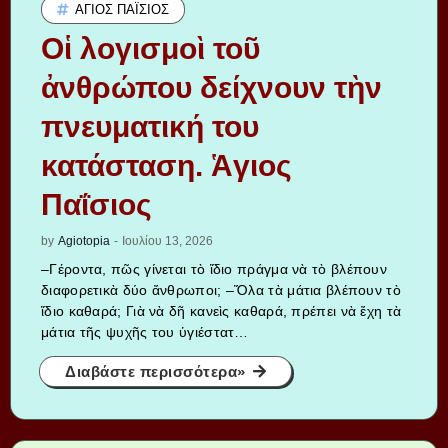
ΆΓΙΟΣ ΠΑΪ́ΣΙΟΣ
Οἱ λογισμοὶ τοῦ
ἀνθρώπου δείχνουν τὴν
πνευματική του
κατάσταση. Ἁγιος
Παΐσιος
by
Agiotopia
-
Ιουλίου 13, 2026
–Γέροντα, πῶς γίνεται τὸ ἴδιο πράγμα νὰ τὸ βλέπουν
διαφορετικὰ δύο ἄνθρωποι; –Ὅλα τὰ μάτια βλέπουν τὸ
ἴδιο καθαρά; Γιὰ νὰ δῆ κανεὶς καθαρά, πρέπει νὰ ἔχη τὰ
μάτια τῆς ψυχῆς του ὑγιέστατ…
Διαβάστε περισσότερα»