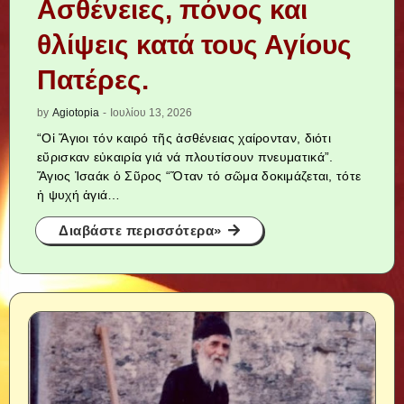
Aσθένειες, πόνος και
θλίψεις κατά τους Αγίους
Πατέρες.
by
Agiotopia
-
Ιουλίου 13, 2026
“Οἱ Ἅγιοι τόν καιρό τῆς ἀσθένειας χαίρονταν, διότι
εὔρισκαν εὐκαιρία γιά νά πλουτίσουν πνευματικά”.
Ἅγιος Ἰσαάκ ὁ Σῦρος “Ὅταν τό σῶμα δοκιμάζεται, τότε
ἡ ψυχή ἁγιά…
Διαβάστε περισσότερα»