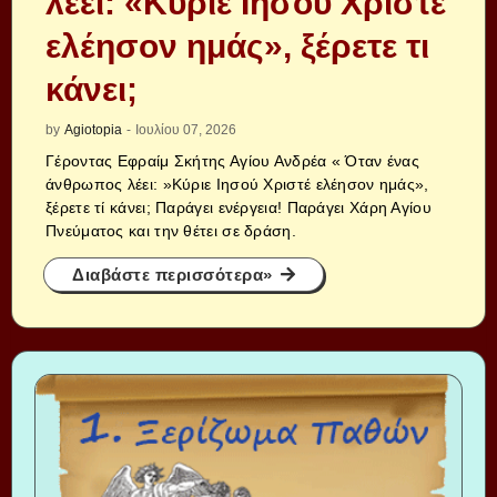
λέει: «Κύριε Ιησού Χριστέ
ελέησον ημάς», ξέρετε τι
κάνει;
by
Agiotopia
-
Ιουλίου 07, 2026
Γέροντας Εφραίμ Σκήτης Αγίου Ανδρέα « Όταν ένας
άνθρωπος λέει: »Κύριε Ιησού Χριστέ ελέησον ημάς»,
ξέρετε τί κάνει; Παράγει ενέργεια! Παράγει Χάρη Αγίου
Πνεύματος και την θέτει σε δράση.
Διαβάστε περισσότερα»