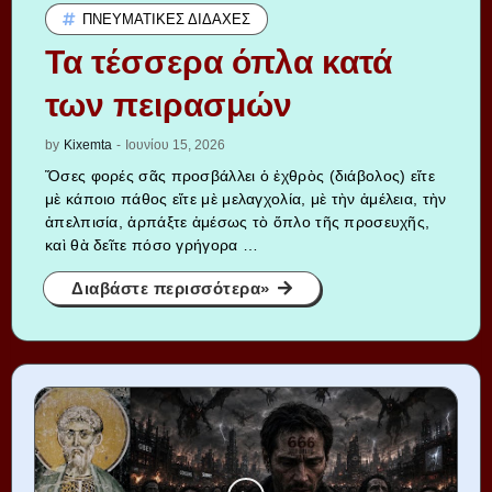
ΠΝΕΥΜΑΤΙΚΈΣ ΔΙΔΑΧΈΣ
Τα τέσσερα όπλα κατά
των πειρασμών
by
Kixemta
-
Ιουνίου 15, 2026
Ὅσες φορές σᾶς προσβάλλει ὁ ἐχθρὸς (διάβολος) εἴτε
μὲ κάποιο πάθος εἴτε μὲ μελαγχολία, μὲ τὴν ἀμέλεια, τὴν
ἀπελπισία, ἁρπάξτε ἀμέσως τὸ ὅπλο τῆς προσευχῆς,
καὶ θὰ δεῖτε πόσο γρήγορα …
Διαβάστε περισσότερα»