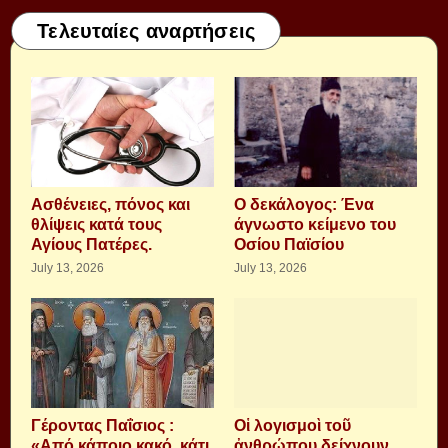
Τελευταίες αναρτήσεις
Aσθένειες, πόνος και
Ο δεκάλογος: Ένα
θλίψεις κατά τους
άγνωστο κείμενο του
Αγίους Πατέρες.
Οσίου Παϊσίου
July 13, 2026
July 13, 2026
Γέροντας Παΐσιος :
Οἱ λογισμοὶ τοῦ
«Από κάποιο κακό, κάτι
ἀνθρώπου δείχνουν