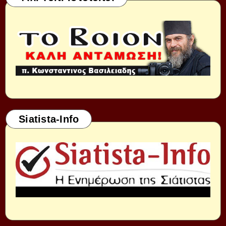
Siatista-Info