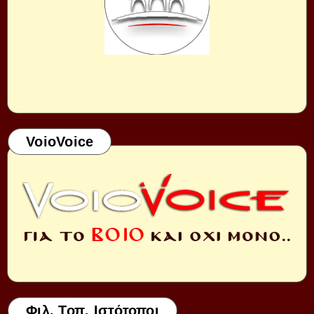
VoioVoice
Φιλ. Τοπ. Ιστότοποι