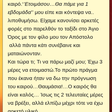
καιρό.‘
’Ετοιμάσου…Θα πάμε για 1
εβδομάδα
’’ μου είπε και κόντεψα να..
λιποθυμήσω. Είχαμε κανονίσει αρκετές
φορές στο παρελθόν το ταξίδι στο Άγιο
Όρος με τον φίλο μου τον Απόστολο
αλλά πάντα κάτι συνέβαινε και
ματαιώνονταν.
Και τώρα τι; Τι να πάρω μαζί μου; Έχω 3
μέρες να ετοιμαστώ.Το πρώτο πράγμα
που έκανα ήταν να δω την πρόγνωση
του καιρού…Θαυμάσια!…Ο καιρός θα
είναι καλός… Ίσως τις 2 τελευταίες μέρες
να βρέξει, αλλά ελπίζω μέχρι τότε να έχω
αρκετό υλικό.