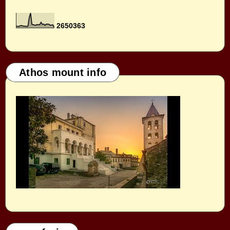
2
6
5
0
3
6
3
Athos mount info