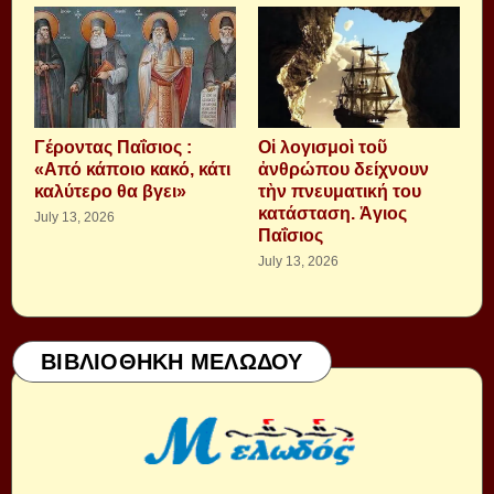
Γέροντας Παΐσιος :
Οἱ λογισμοὶ τοῦ
«Από κάποιο κακό, κάτι
ἀνθρώπου δείχνουν
καλύτερο θα βγει»
τὴν πνευματική του
κατάσταση. Ἁγιος
July 13, 2026
Παΐσιος
July 13, 2026
ΒΙΒΛΙΟΘΗΚΗ ΜΕΛΩΔΟΥ