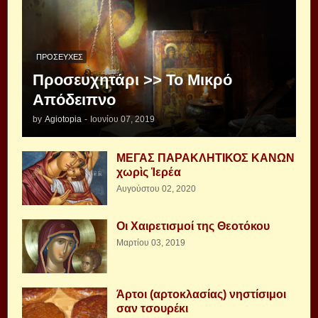
ΠΡΟΣΕΥΧΈΣ
Προσευχητάρι >> Το Μικρό
Απόδειπνο
by
Agiotopia
-
Ιουνίου 07, 2019
ΜΕΓΑΣ ΠΑΡΑΚΛΗΤΙΚΟΣ ΚΑΝΩΝ
χωρὶς Ἱερέα
Αυγούστου 02, 2020
Οι Χαιρετισμοί της Θεοτόκου
Μαρτίου 03, 2019
Άρτοι (αρτοκλασίας) νηστίσιμοι
σαν τσουρέκι