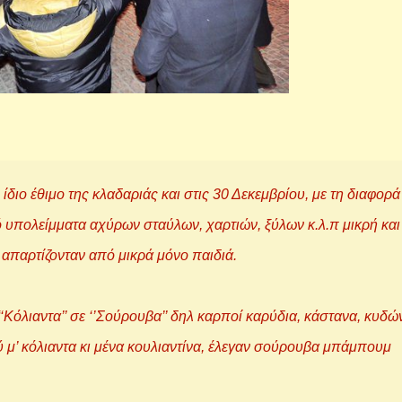
διο έθιμο της κλαδαριάς και στις 30 Δεκεμβρίου, με τη διαφορά
ό υπολείμματα αχύρων σταύλων, χαρτιών, ξύλων κ.λ.π μικρή και
 απαρτίζονταν από μικρά μόνο παιδιά.
‘‘Κόλιαντα’’ σε ‘’Σούρουβα’’ δηλ καρποί καρύδια, κάστανα, κυδώ
 μ’ κόλιαντα κι μένα κουλιαντίνα, έλεγαν σούρουβα μπάμπουμ