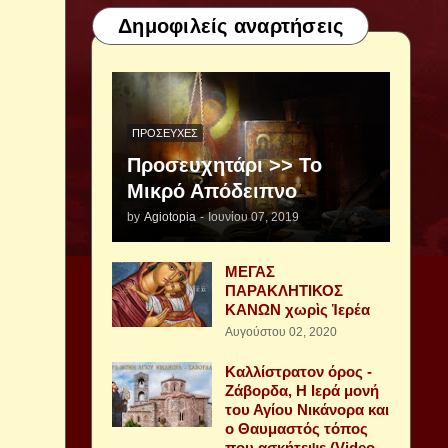
Δημοφιλείς αναρτήσεις
ΠΡΟΣΕΥΧΈΣ
Προσευχητάρι >> Το
Μικρό Απόδειπνο
by
Agiotopia
-
Ιουνίου 07, 2019
ΜΕΓΑΣ
ΠΑΡΑΚΛΗΤΙΚΟΣ
ΚΑΝΩΝ χωρὶς Ἱερέα
Αυγούστου 02, 2020
Καλλίστρατον όρος -
Ζάβορδα, Η Ιερά μονή
του Αγίου Νικάνορα και
ο Θαυμαστός τόπος
που ασκήτεψε (Video -