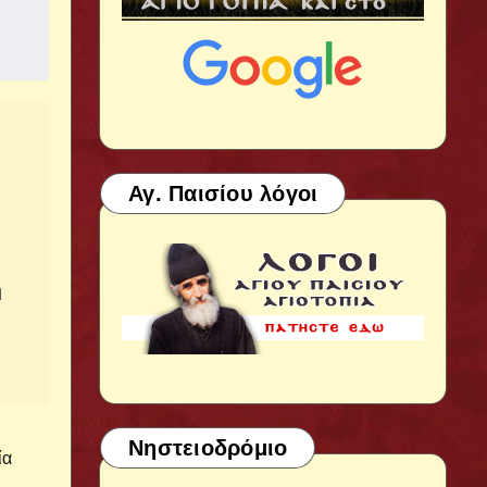
Αγ. Παισίου λόγοι
η
Νηστειοδρόμιο
ία