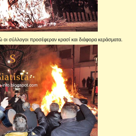
ώ οι σύλλογοι προσέφεραν κρασί και διάφορα κεράσματα.