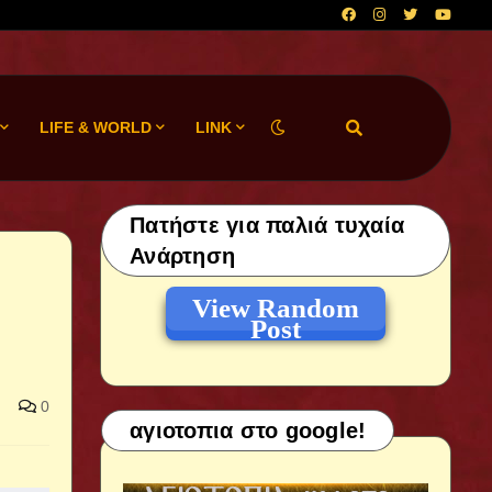
LIFE & WORLD
LINK
Πατήστε για παλιά τυχαία
Ανάρτηση
View Random
Post
0
αγιοτοπια στο google!