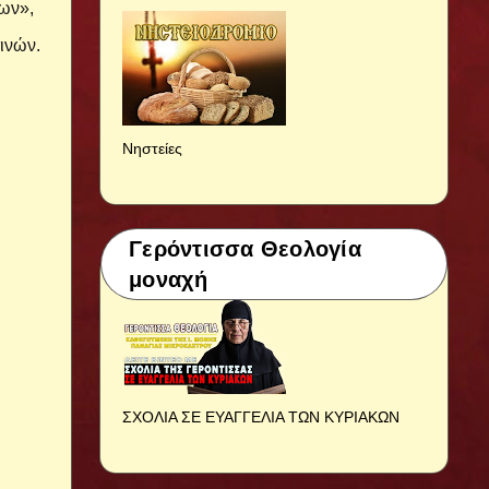
ων»,
ινών.
Νηστείες
Γερόντισσα Θεολογία
μοναχή
ΣΧΟΛΙΑ ΣΕ ΕΥΑΓΓΕΛΙΑ ΤΩΝ ΚΥΡΙΑΚΩΝ