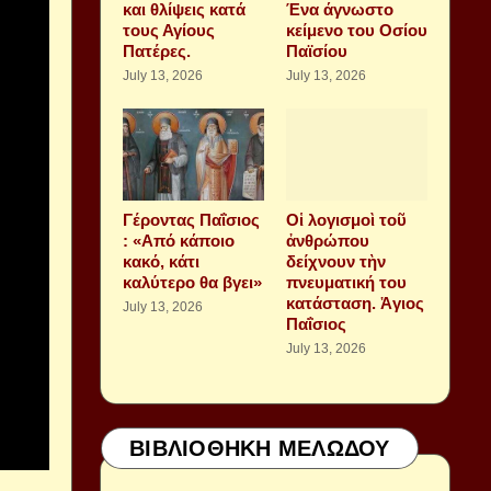
και θλίψεις κατά
Ένα άγνωστο
τους Αγίους
κείμενο του Οσίου
Πατέρες.
Παϊσίου
July 13, 2026
July 13, 2026
Γέροντας Παΐσιος
Οἱ λογισμοὶ τοῦ
: «Από κάποιο
ἀνθρώπου
κακό, κάτι
δείχνουν τὴν
καλύτερο θα βγει»
πνευματική του
κατάσταση. Ἁγιος
July 13, 2026
Παΐσιος
July 13, 2026
ΒΙΒΛΙΟΘΗΚΗ ΜΕΛΩΔΟΥ