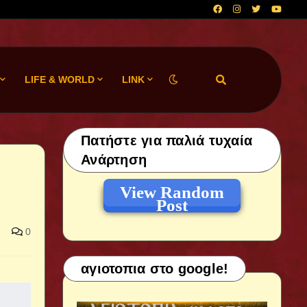
LIFE & WORLD
LINK
Πατήστε για παλιά τυχαία
Ανάρτηση
View Random
Post
0
αγιοτοπια στο google!