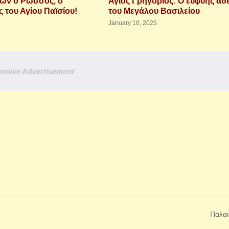
ων ο Ρώσσος, ο
Άγιος Γρηγόριος: Ο ευφυής αδ
 του Αγίου Παϊσίου!
του Μεγάλου Βασιλείου
January 10, 2025
nsive Advertisement
Παλαι