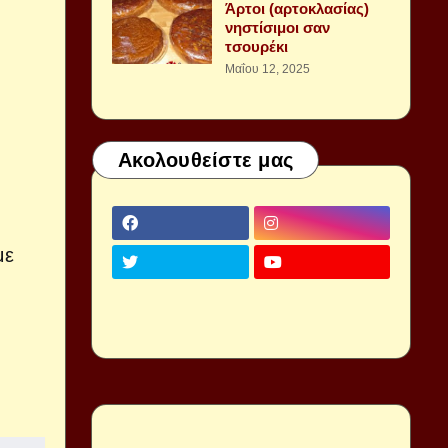
Άρτοι (αρτοκλασίας)
νηστίσιμοι σαν
τσουρέκι
Μαΐου 12, 2025
Ακολουθείστε μας
με