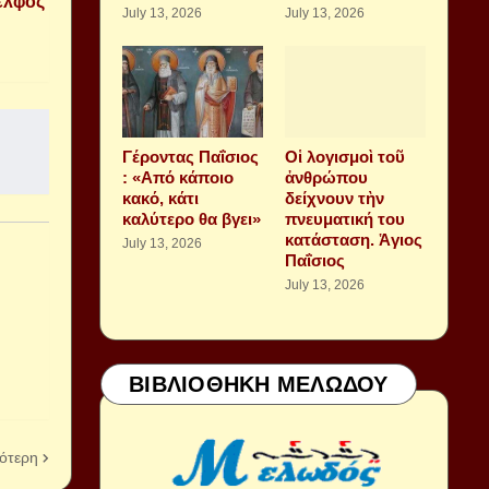
ελφός
July 13, 2026
July 13, 2026
Γέροντας Παΐσιος
Οἱ λογισμοὶ τοῦ
: «Από κάποιο
ἀνθρώπου
κακό, κάτι
δείχνουν τὴν
καλύτερο θα βγει»
πνευματική του
κατάσταση. Ἁγιος
July 13, 2026
Παΐσιος
July 13, 2026
ΒΙΒΛΙΟΘΗΚΗ ΜΕΛΩΔΟΥ
ότερη