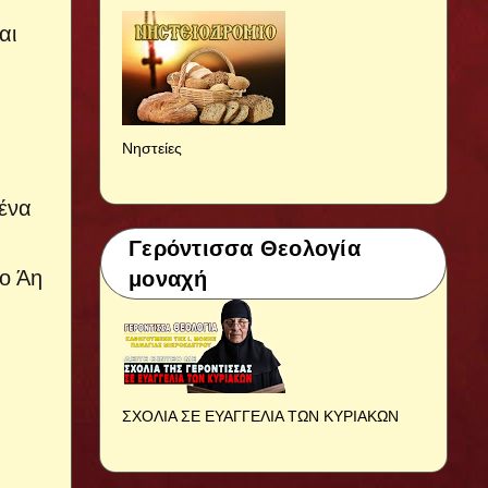
αι
Νηστείες
 ένα
Γερόντισσα Θεολογία
 ο Άη
μοναχή
ΣΧΟΛΙΑ ΣΕ ΕΥΑΓΓΕΛΙΑ ΤΩΝ ΚΥΡΙΑΚΩΝ