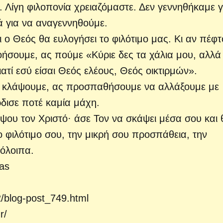
. Λίγη φιλοπονία χρειαζόμαστε. Δεν γεννηθήκαμε γ
 για να αναγεννηθούμε.
 ο Θεός θα ευλογήσει το φιλότιμο μας. Κι αν πέφ
οήσουμε, ας πούμε «Κύριε δες τα χάλια μου, αλλά
τί εσύ είσαι Θεός ελέους, Θεός οικτιρμών».
 κλάψουμε, ας προσπαθήσουμε να αλλάξουμε με
ρδισε ποτέ καμία μάχη.
ψου τον Χριστό· άσε Τον να σκάψει μέσα σου και 
ο φιλότιμο σου, την μικρή σου προσπάθεια, την
πόλοιπα.
as
2/blog-post_749.html
r/