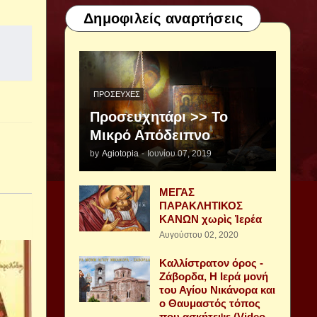
Δημοφιλείς αναρτήσεις
ΠΡΟΣΕΥΧΈΣ
Προσευχητάρι >> Το
Μικρό Απόδειπνο
by
Agiotopia
-
Ιουνίου 07, 2019
ΜΕΓΑΣ
ΠΑΡΑΚΛΗΤΙΚΟΣ
ΚΑΝΩΝ χωρὶς Ἱερέα
Αυγούστου 02, 2020
Καλλίστρατον όρος -
Ζάβορδα, Η Ιερά μονή
του Αγίου Νικάνορα και
ο Θαυμαστός τόπος
που ασκήτεψε (Video -