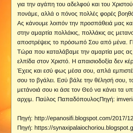
για την αγάπη του αδελφού και του Χριστού
πονάμε, αλλά ο πόνος πολλές φορές βοηθά
Ας κάνουμε λοιπόν την προσπάθειά μας και
στην αμαρτία πολλάκις, πολλάκις ας μεταν
αποστρέψεις το πρόσωπό Σου από μένα. Για
Τώρα που καταλάβαμε την αμαρτία μας ας
ελπίδα στον Χριστό. Η απαισιοδοξία δεν κέ
Έχεις και εσύ φως μέσα σου, απλά εμπιστέ
σου το βγάλει. Εσύ βάλε την θέλησή σου, τ
μετάνοιά σου κι άσε τον Θεό να κάνει τα υ
αρχιμ. Παύλος ΠαπαδόπουλοςΠηγή: imveri
Πηγή:
http://epanosifi.blogspot.com/2017/1
Πηγή:
https://synaxipalaiochoriou.blogspot.g