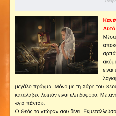
Respo
Κανέ
Αυτό
Μέσα
αποκά
αρπάξ
ακόμα
είναι
λογισ
μεγάλο πράγμα. Μόνο με τη Χάρη του Θεού 
κατάλαβες λοιπόν είναι ελπιδοφόρο. Μετα
«για πάντα».
Ο Θεός το «τώρα» σου δίνει. Εκμεταλλεύσου