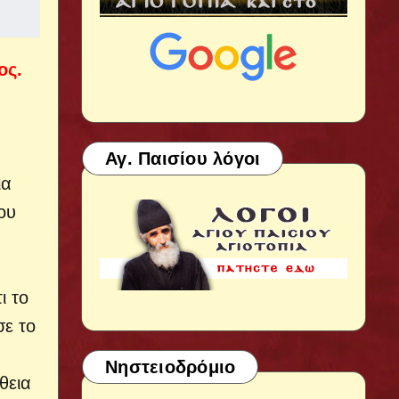
ος.
Αγ. Παισίου λόγοι
ια
ου
ι το
σε το
Νηστειοδρόμιο
θεια