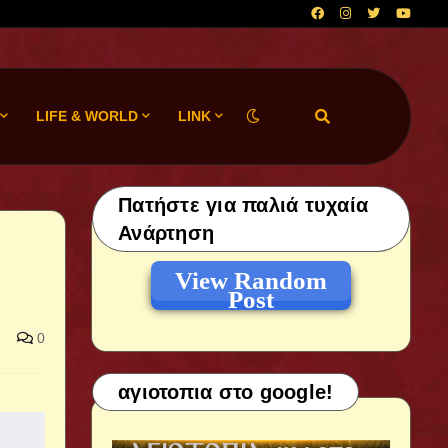
LIFE & WORLD
LINK
Πατήστε για παλιά τυχαία
Ανάρτηση
View Random
Post
0
αγιοτοπια στο google!