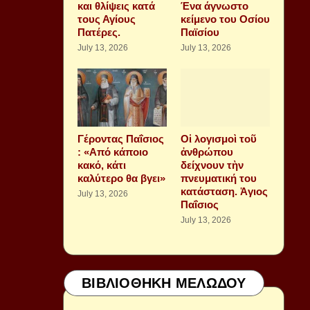
και θλίψεις κατά
Ένα άγνωστο
τους Αγίους
κείμενο του Οσίου
Πατέρες.
Παϊσίου
July 13, 2026
July 13, 2026
Γέροντας Παΐσιος
Οἱ λογισμοὶ τοῦ
: «Από κάποιο
ἀνθρώπου
κακό, κάτι
δείχνουν τὴν
καλύτερο θα βγει»
πνευματική του
κατάσταση. Ἁγιος
July 13, 2026
Παΐσιος
July 13, 2026
ΒΙΒΛΙΟΘΗΚΗ ΜΕΛΩΔΟΥ