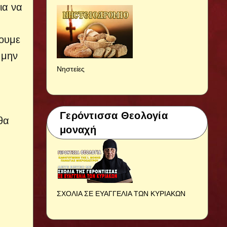
ια να
τουμε
 μην
Νηστείες
Γερόντισσα Θεολογία
θα
μοναχή
ΣΧΟΛΙΑ ΣΕ ΕΥΑΓΓΕΛΙΑ ΤΩΝ ΚΥΡΙΑΚΩΝ