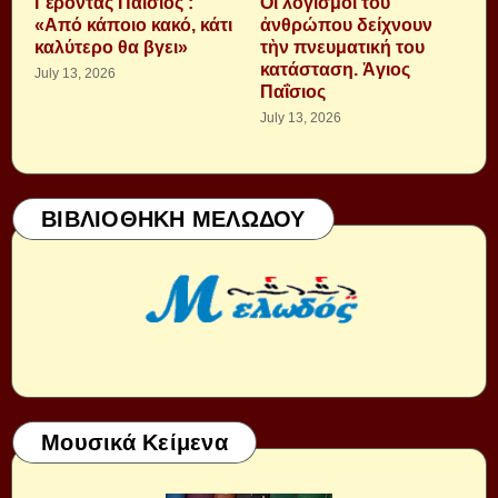
Γέροντας Παΐσιος :
Οἱ λογισμοὶ τοῦ
«Από κάποιο κακό, κάτι
ἀνθρώπου δείχνουν
καλύτερο θα βγει»
τὴν πνευματική του
κατάσταση. Ἁγιος
July 13, 2026
Παΐσιος
July 13, 2026
ΒΙΒΛΙΟΘΗΚΗ ΜΕΛΩΔΟΥ
Μουσικά Κείμενα