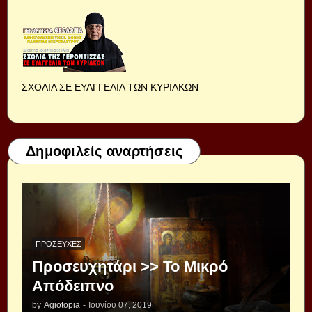
ΣΧΟΛΙΑ ΣΕ ΕΥΑΓΓΕΛΙΑ ΤΩΝ ΚΥΡΙΑΚΩΝ
Δημοφιλείς αναρτήσεις
ΠΡΟΣΕΥΧΈΣ
Προσευχητάρι >> Το Μικρό
Απόδειπνο
by
Agiotopia
-
Ιουνίου 07, 2019