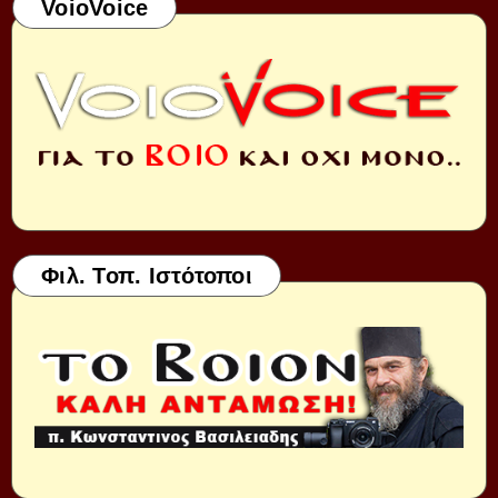
VoioVoice
Φιλ. Τοπ. Ιστότοποι