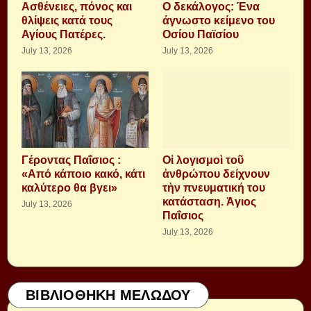
Aσθένειες, πόνος και
Ο δεκάλογος: Ένα
θλίψεις κατά τους
άγνωστο κείμενο του
Αγίους Πατέρες.
Οσίου Παϊσίου
July 13, 2026
July 13, 2026
Γέροντας Παΐσιος :
Οἱ λογισμοὶ τοῦ
«Από κάποιο κακό, κάτι
ἀνθρώπου δείχνουν
καλύτερο θα βγει»
τὴν πνευματική του
κατάσταση. Ἁγιος
July 13, 2026
Παΐσιος
July 13, 2026
ΒΙΒΛΙΟΘΗΚΗ ΜΕΛΩΔΟΥ