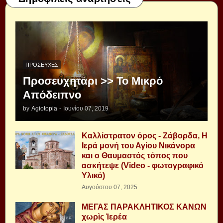
ΠΡΟΣΕΥΧΈΣ
Προσευχητάρι >> Το Μικρό
Απόδειπνο
by
Agiotopia
-
Ιουνίου 07, 2019
Καλλίστρατον όρος - Ζάβορδα, Η
Ιερά μονή του Αγίου Νικάνορα
και ο Θαυμαστός τόπος που
ασκήτεψε (Video - φωτογραφικό
Υλικό)
Αυγούστου 07, 2025
ΜΕΓΑΣ ΠΑΡΑΚΛΗΤΙΚΟΣ ΚΑΝΩΝ
χωρὶς Ἱερέα