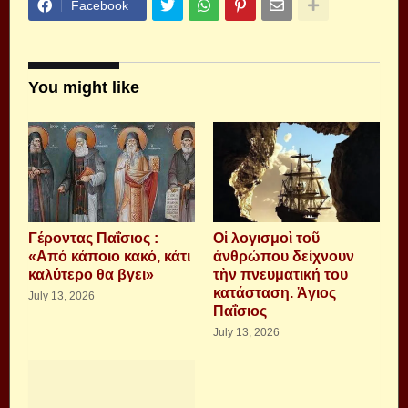
Facebook
You might like
Γέροντας Παΐσιος :
Οἱ λογισμοὶ τοῦ
«Από κάποιο κακό, κάτι
ἀνθρώπου δείχνουν
καλύτερο θα βγει»
τὴν πνευματική του
κατάσταση. Ἁγιος
July 13, 2026
Παΐσιος
July 13, 2026