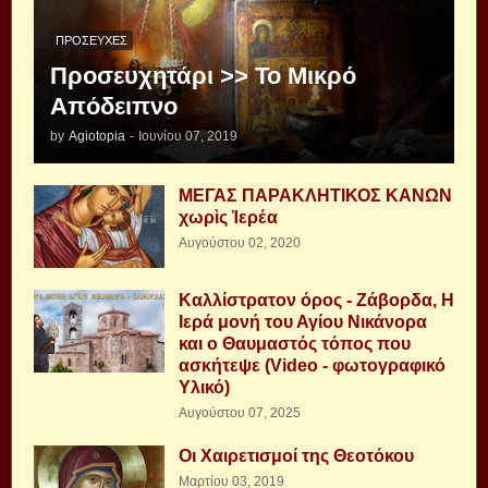
ΠΡΟΣΕΥΧΈΣ
Προσευχητάρι >> Το Μικρό
Απόδειπνο
by
Agiotopia
-
Ιουνίου 07, 2019
ΜΕΓΑΣ ΠΑΡΑΚΛΗΤΙΚΟΣ ΚΑΝΩΝ
χωρὶς Ἱερέα
Αυγούστου 02, 2020
Καλλίστρατον όρος - Ζάβορδα, Η
Ιερά μονή του Αγίου Νικάνορα
και ο Θαυμαστός τόπος που
ασκήτεψε (Video - φωτογραφικό
Υλικό)
Αυγούστου 07, 2025
Οι Χαιρετισμοί της Θεοτόκου
Μαρτίου 03, 2019