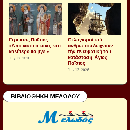
Γέροντας Παΐσιος :
Οἱ λογισμοὶ τοῦ
«Από κάποιο κακό, κάτι
ἀνθρώπου δείχνουν
καλύτερο θα βγει»
τὴν πνευματική του
κατάσταση. Ἁγιος
July 13, 2026
Παΐσιος
July 13, 2026
ΒΙΒΛΙΟΘΗΚΗ ΜΕΛΩΔΟΥ