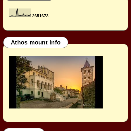
2
6
5
1
6
7
3
Athos mount info