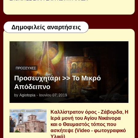
Δημοφιλείς αναρτήσεις
ΠΡΟΣΕΥΧΈΣ
Προσευχητάρι >> Το Μικρό
Απόδειπνο
by
Agiotopia
-
Ιουνίου 07, 2019
Καλλίστρατον όρος - Ζάβορδα, Η
Ιερά μονή του Αγίου Νικάνορα
και ο Θαυμαστός τόπος που
ασκήτεψε (Video - φωτογραφικό
Υλικό)