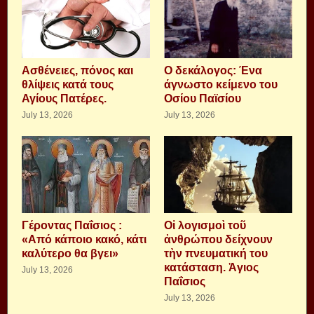
Aσθένειες, πόνος και
Ο δεκάλογος: Ένα
θλίψεις κατά τους
άγνωστο κείμενο του
Αγίους Πατέρες.
Οσίου Παϊσίου
July 13, 2026
July 13, 2026
Γέροντας Παΐσιος :
Οἱ λογισμοὶ τοῦ
«Από κάποιο κακό, κάτι
ἀνθρώπου δείχνουν
καλύτερο θα βγει»
τὴν πνευματική του
κατάσταση. Ἁγιος
July 13, 2026
Παΐσιος
July 13, 2026