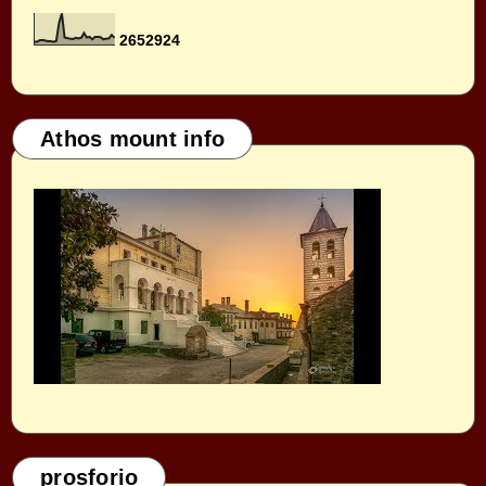
2
6
5
2
9
2
4
Athos mount info
prosforio