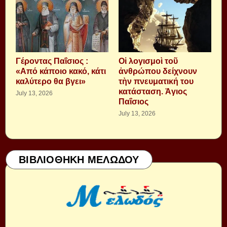
Γέροντας Παΐσιος :
Οἱ λογισμοὶ τοῦ
«Από κάποιο κακό, κάτι
ἀνθρώπου δείχνουν
καλύτερο θα βγει»
τὴν πνευματική του
κατάσταση. Ἁγιος
July 13, 2026
Παΐσιος
July 13, 2026
ΒΙΒΛΙΟΘΗΚΗ ΜΕΛΩΔΟΥ