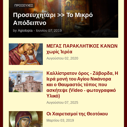
ΠΡΟΣΕΥΧΈΣ
Προσευχητάρι >> Το Μικρό
Απόδειπνο
by
Agiotopia
-
Ιουνίου 07, 2019
ΜΕΓΑΣ ΠΑΡΑΚΛΗΤΙΚΟΣ ΚΑΝΩΝ
χωρὶς Ἱερέα
Αυγούστου 02, 2020
Καλλίστρατον όρος - Ζάβορδα, Η
Ιερά μονή του Αγίου Νικάνορα
και ο Θαυμαστός τόπος που
ασκήτεψε (Video - φωτογραφικό
Υλικό)
Αυγούστου 07, 2025
Οι Χαιρετισμοί της Θεοτόκου
Μαρτίου 03, 2019