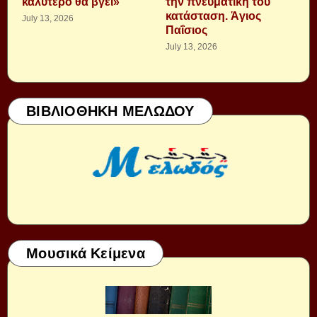
καλύτερο θα βγει»
τὴν πνευματική του
κατάσταση. Ἁγιος
July 13, 2026
Παΐσιος
July 13, 2026
ΒΙΒΛΙΟΘΗΚΗ ΜΕΛΩΔΟΥ
Μουσικά Κείμενα