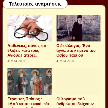
Τελευταίες αναρτήσεις
Aσθένειες, πόνος και
Ο δεκάλογος: Ένα
θλίψεις κατά τους
άγνωστο κείμενο του
Αγίους Πατέρες.
Οσίου Παϊσίου
July 13, 2026
July 13, 2026
Γέροντας Παΐσιος :
Οἱ λογισμοὶ τοῦ
«Από κάποιο κακό, κάτι
ἀνθρώπου δείχνουν