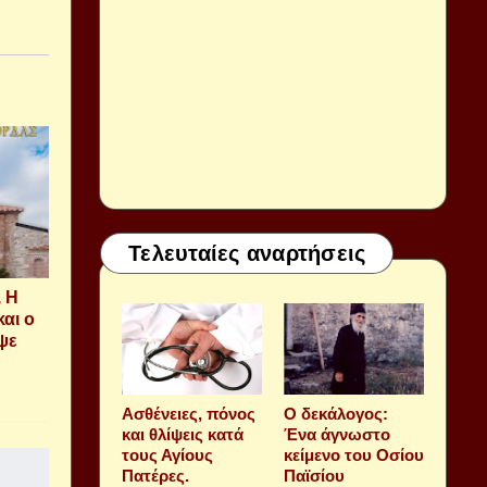
Τελευταίες αναρτήσεις
, Η
και ο
ψε
Aσθένειες, πόνος
Ο δεκάλογος:
και θλίψεις κατά
Ένα άγνωστο
τους Αγίους
κείμενο του Οσίου
Πατέρες.
Παϊσίου