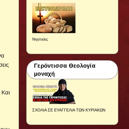
Νηστείες
να
σεις
Γερόντισσα Θεολογία
μοναχή
 Και
ΣΧΟΛΙΑ ΣΕ ΕΥΑΓΓΕΛΙΑ ΤΩΝ ΚΥΡΙΑΚΩΝ