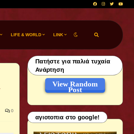
LIFE & WORLD
LINK
Πατήστε για παλιά τυχαία
Ανάρτηση
View Random
»
Post
0
αγιοτοπια στο google!