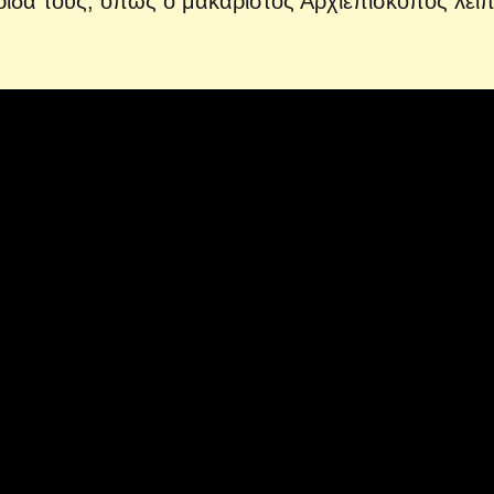
ρίδα τους, όπως ο μακαριστός Αρχιεπίσκοπος λεί