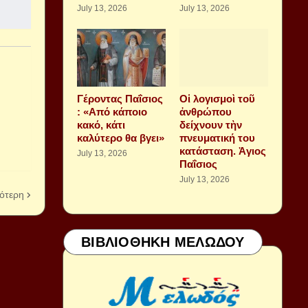
July 13, 2026
July 13, 2026
Γέροντας Παΐσιος
Οἱ λογισμοὶ τοῦ
: «Από κάποιο
ἀνθρώπου
κακό, κάτι
δείχνουν τὴν
καλύτερο θα βγει»
πνευματική του
κατάσταση. Ἁγιος
July 13, 2026
Παΐσιος
July 13, 2026
ότερη
ΒΙΒΛΙΟΘΗΚΗ ΜΕΛΩΔΟΥ