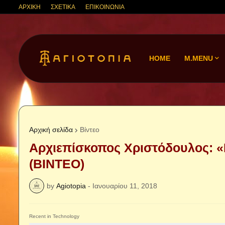
ΑΡΧΙΚΗ
ΣΧΕΤΙΚΑ
ΕΠΙΚΟΙΝΩΝΙΑ
HOME
M.MENU
Αρχική σελίδα
Βίντεο
Αρχιεπίσκοπος Χριστόδουλος: 
(ΒΙΝΤΕΟ)
by
Agiotopia
-
Ιανουαρίου 11, 2018
Recent in Technology