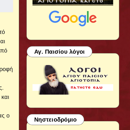
τό
αι
από
Αγ. Παισίου λόγοι
τροφή
ς.
 και
ας ο
Νηστειοδρόμιο