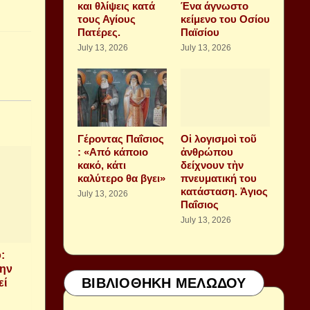
και θλίψεις κατά
Ένα άγνωστο
τους Αγίους
κείμενο του Οσίου
Πατέρες.
Παϊσίου
July 13, 2026
July 13, 2026
Γέροντας Παΐσιος
Οἱ λογισμοὶ τοῦ
: «Από κάποιο
ἀνθρώπου
κακό, κάτι
δείχνουν τὴν
καλύτερο θα βγει»
πνευματική του
κατάσταση. Ἁγιος
July 13, 2026
Παΐσιος
July 13, 2026
:
την
ΒΙΒΛΙΟΘΗΚΗ ΜΕΛΩΔΟΥ
εί