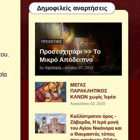
Δημοφιλείς αναρτήσεις
ΠΡΟΣΕΥΧΈΣ
Προσευχητάρι >> Το
του.
Μικρό Απόδειπνο
by
Agiotopia
-
Ιουνίου 07, 2019
σία
ΜΕΓΑΣ
ΠΑΡΑΚΛΗΤΙΚΟΣ
ΚΑΝΩΝ χωρὶς Ἱερέα
Αυγούστου 02, 2020
Καλλίστρατον όρος -
Ζάβορδα, Η Ιερά μονή
του Αγίου Νικάνορα και
ο Θαυμαστός τόπος
που ασκήτεψε (Video -