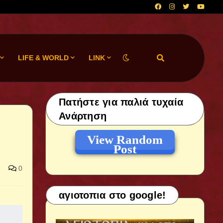
LIFE & WORLD
LINK
Πατήστε για παλιά τυχαία
Ανάρτηση
View Random
Post
0
αγιοτοπια στο google!