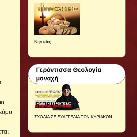
Νηστείες
Γερόντισσα Θεολογία
μοναχή
ν
ια
νεύμα
ΣΧΟΛΙΑ ΣΕ ΕΥΑΓΓΕΛΙΑ ΤΩΝ ΚΥΡΙΑΚΩΝ
ται