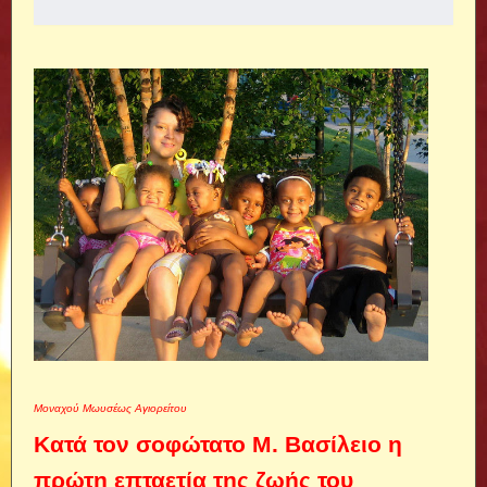
Μοναχού Μωυσέως Αγιορείτου
Κατά τον σοφώτατο Μ. Βασίλειο η
πρώτη επταετία της ζωής του