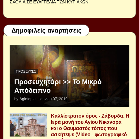
ΣΧΟΛΙΑ ΣΕ ΕΥΑΓΓΕΛΙΑ ΤΩΝ ΚΥΡΙΑΚΩΝ
Δημοφιλείς αναρτήσεις
ΠΡΟΣΕΥΧΈΣ
Προσευχητάρι >> Το Μικρό
Απόδειπνο
by
Agiotopia
-
Ιουνίου 07, 2019
Καλλίστρατον όρος - Ζάβορδα, Η
Ιερά μονή του Αγίου Νικάνορα
και ο Θαυμαστός τόπος που
ασκήτεψε (Video - φωτογραφικό