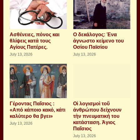
Aσθένειες, πόνος και
Ο δεκάλογος: Ένα
θλίψεις κατά τους
άγνωστο κείμενο του
Αγίους Πατέρες.
Οσίου Παϊσίου
July 13, 2026
July 13, 2026
Γέροντας Παΐσιος :
Οἱ λογισμοὶ τοῦ
«Από κάποιο κακό, κάτι
ἀνθρώπου δείχνουν
καλύτερο θα βγει»
τὴν πνευματική του
κατάσταση. Ἁγιος
July 13, 2026
Παΐσιος
July 13, 2026