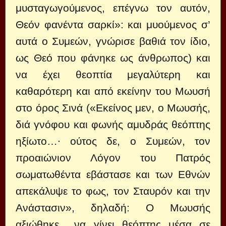
μυσταγωγούμενος, επέγνω τον αυτόν,
Θεόν φανέντα σαρκί»: και μυούμενος σ’
αυτά ο Συμεών, γνώρισε βαθιά τον ίδιο,
ως Θεό που φάνηκε ως άνθρωπος) και
να έχει θεοπτία μεγαλύτερη και
καθαρότερη και από εκείνην του Μωυσή
στο όρος Σινά («Εκείνος μεν, ο Μωυσής,
διά γνόφου και φωνής αμυδράς θεόπτης
ηξίωτο…∙ ούτος δε, ο Συμεών, τον
προαιώνιον Λόγον του Πατρός
σωματωθέντα εβάστασε και των Εθνών
απεκάλυψε το φως, τον Σταυρόν και την
Ανάστασιν», δηλαδή: Ο Μωυσής
αξιώθηκε να γίνει θεόπτης μέσα σε