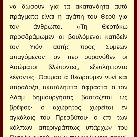
να δώσουν για τα ακατανόητα αυτά
πράγματα είναι η αγάπη του Θεού για
τον άνθρωπο. «Τη Θεοτόκω
προσδράμωμεν οι βουλόμενοι κατιδείν
τον Υιόν αυτής προς Συμεών
απαγόμενον∙ ον περ ουρανόθεν οι
Ασώματοι βλέποντες, εξεπλήττοντο
λέγοντες∙ Θαυμαστά θεωρούμεν νυνί και
παράδοξα, ακατάληπτα, άφραστα∙ ο τον
Αδάμ δημιουργήσας βαστάζεται ως
βρέφος∙ ο αχώρητος χωρείται εν
αγκάλαις του Πρεσβύτου∙ ο επί των
κόλπων απεριγράπτως υπάρχων του