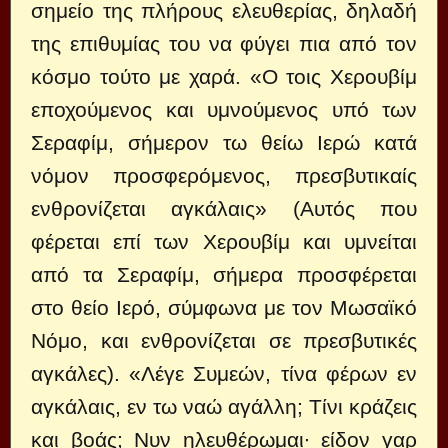
σημείο της πλήρους ελευθερίας, δηλαδή
της επιθυμίας του να φύγει πια από τον
κόσμο τούτο με χαρά. «Ο τοις Χερουβίμ
εποχούμενος και υμνούμενος υπό των
Σεραφίμ, σήμερον τω θείω Ιερώ κατά
νόμον προσφερόμενος, πρεσβυτικαίς
ενθρονίζεται αγκάλαις» (Αυτός που
φέρεται επί των Χερουβίμ και υμνείται
από τα Σεραφίμ, σήμερα προσφέρεται
στο θείο Ιερό, σύμφωνα με τον Μωσαϊκό
Νόμο, και ενθρονίζεται σε πρεσβυτικές
αγκάλες). «Λέγε Συμεών, τίνα φέρων εν
αγκάλαις, εν τω ναώ αγάλλη; Τίνι κράζεις
και βοάς; Νυν ηλευθέρωμαι∙ είδον γαρ