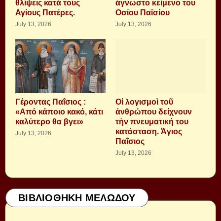
θλίψεις κατά τους
άγνωστο κείμενο του
Αγίους Πατέρες.
Οσίου Παϊσίου
July 13, 2026
July 13, 2026
Γέροντας Παΐσιος :
Οἱ λογισμοὶ τοῦ
«Από κάποιο κακό, κάτι
ἀνθρώπου δείχνουν
καλύτερο θα βγει»
τὴν πνευματική του
κατάσταση. Ἁγιος
July 13, 2026
Παΐσιος
July 13, 2026
ΒΙΒΛΙΟΘΗΚΗ ΜΕΛΩΔΟΥ