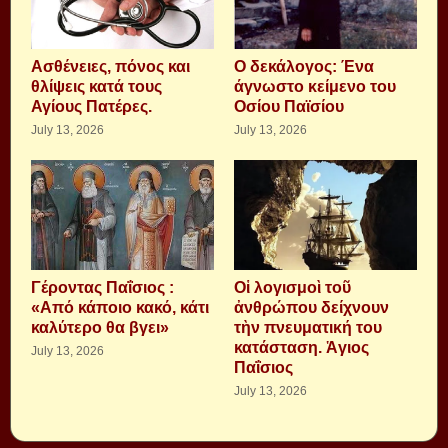
Aσθένειες, πόνος και
Ο δεκάλογος: Ένα
θλίψεις κατά τους
άγνωστο κείμενο του
Αγίους Πατέρες.
Οσίου Παϊσίου
July 13, 2026
July 13, 2026
Γέροντας Παΐσιος :
Οἱ λογισμοὶ τοῦ
«Από κάποιο κακό, κάτι
ἀνθρώπου δείχνουν
καλύτερο θα βγει»
τὴν πνευματική του
κατάσταση. Ἁγιος
July 13, 2026
Παΐσιος
July 13, 2026