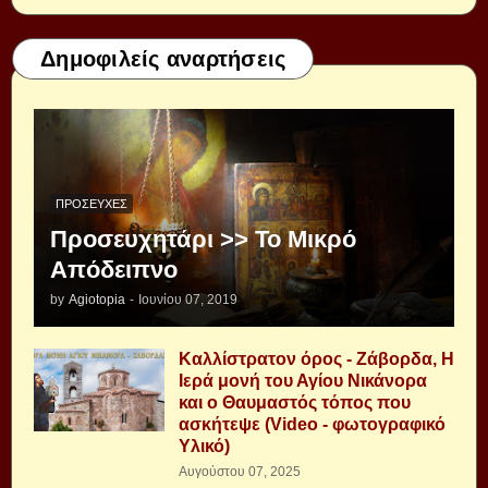
Δημοφιλείς αναρτήσεις
ΠΡΟΣΕΥΧΈΣ
Προσευχητάρι >> Το Μικρό
Απόδειπνο
by
Agiotopia
-
Ιουνίου 07, 2019
Καλλίστρατον όρος - Ζάβορδα, Η
Ιερά μονή του Αγίου Νικάνορα
και ο Θαυμαστός τόπος που
ασκήτεψε (Video - φωτογραφικό
Υλικό)
Αυγούστου 07, 2025