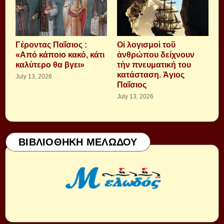
Γέροντας Παΐσιος :
Οἱ λογισμοὶ τοῦ
«Από κάποιο κακό, κάτι
ἀνθρώπου δείχνουν
καλύτερο θα βγει»
τὴν πνευματική του
κατάσταση. Ἁγιος
July 13, 2026
Παΐσιος
July 13, 2026
ΒΙΒΛΙΟΘΗΚΗ ΜΕΛΩΔΟΥ