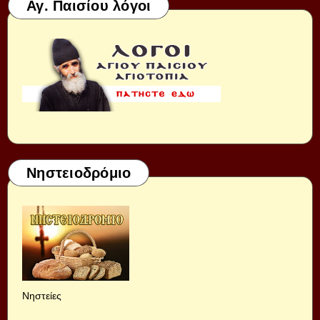
Αγ. Παισίου λόγοι
Νηστειοδρόμιο
Νηστείες