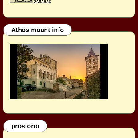
2
6
5
3
8
3
6
Athos mount info
prosforio