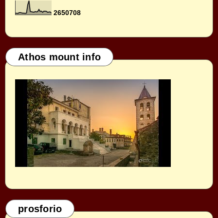
2
6
5
0
7
0
8
Athos mount info
prosforio