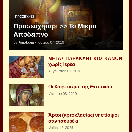
ΠΡΟΣΕΥΧΈΣ
Προσευχητάρι >> Το Μικρό
Απόδειπνο
by
Agiotopia
-
Ιουνίου 07, 2019
ΜΕΓΑΣ ΠΑΡΑΚΛΗΤΙΚΟΣ ΚΑΝΩΝ
χωρὶς Ἱερέα
Αυγούστου 02, 2020
Οι Χαιρετισμοί της Θεοτόκου
Μαρτίου 03, 2019
Άρτοι (αρτοκλασίας) νηστίσιμοι
σαν τσουρέκι
Μαΐου 12, 2025