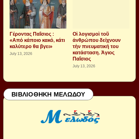
Γέροντας Παΐσιος :
Οἱ λογισμοὶ τοῦ
«Από κάποιο κακό, κάτι
ἀνθρώπου δείχνουν
καλύτερο θα βγει»
τὴν πνευματική του
κατάσταση. Ἁγιος
July 13, 2026
Παΐσιος
July 13, 2026
ΒΙΒΛΙΟΘΗΚΗ ΜΕΛΩΔΟΥ