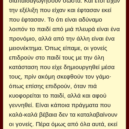
διαπαιδαγωγήσουν σωστά. Και έτσι είχαν
την εξέλιξη που είχαν και έφτασαν εκεί
που έφτασαν. Το ότι είναι αδύναμο
λοιπόν το παιδί από μιά πλευρά είναι ένα
προνόμιο, αλλά από την άλλη είναι ένα
μειονέκτημα. Όπως είπαμε, οι γονείς
επιδρούν στο παιδί τους με την όλη
κατάσταση που είχε δημιουργηθεί μέσα
τους, πρίν ακόμη σκεφθούν τον γάμο·
όπως επίσης επιδρούν, όταν πιά
κυοφορείται το παιδί, αλλά και αφού
γεννηθεί. Είναι κάποια πράγματα που
καλά-καλά βέβαια δεν τα καταλαβαίνουν
οι γονείς. Πέρα όμως από όλα αυτά, εκεί