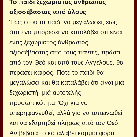
Τό παιδί ξεχωριστός άνθρωπος
αξιοσέβαστος από όλους
Έως ότου το παιδί να μεγαλώσει, έως
ότου να μπορέσει να καταλάβει ότι είναι
ένας ξεχωριστός άνθρωπος,
αξιοσέβαστος από τους πάντες, πρώτα
από τον Θεό και από τους Αγγέλους, θα
περάσει καιρός. Πότε το παιδί θα
μεγαλώσει και θα καταλάβει ότι είναι μιά
ξεχωριστή, μιά αυτοτελής
προσωπικότητα; Όχι για να
υπερηφανευθεί, αλλά για να ταπεινωθεί
και να εξαρτηθεί πλήρως από τον Θεό.
Αν βέβαια το καταλάβει καμμιά φορά.