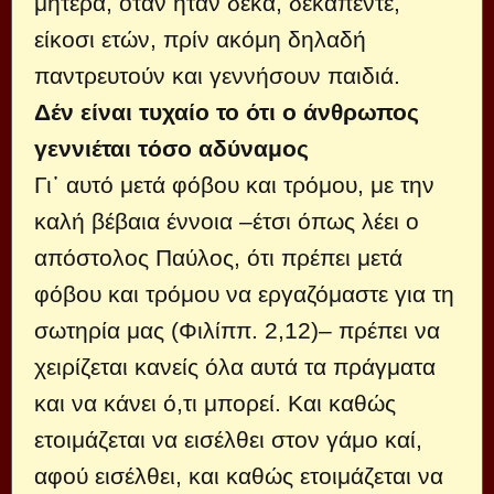
μητέρα, όταν ήταν δέκα, δεκαπέντε,
είκοσι ετών, πρίν ακόμη δηλαδή
παντρευτούν και γεννήσουν παιδιά.
Δέν είναι τυχαίο το ότι ο άνθρωπος
γεννιέται τόσο αδύναμος
Γι᾿ αυτό μετά φόβου και τρόμου, με την
καλή βέβαια έννοια –έτσι όπως λέει ο
απόστολος Παύλος, ότι πρέπει μετά
φόβου και τρόμου να εργαζόμαστε για τη
σωτηρία μας (Φιλίππ. 2,12)– πρέπει να
χειρίζεται κανείς όλα αυτά τα πράγματα
και να κάνει ό,τι μπορεί. Και καθώς
ετοιμάζεται να εισέλθει στον γάμο καί,
αφού εισέλθει, και καθώς ετοιμάζεται να