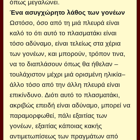
όπως μεγαλώνει.
Ένα ασυγχώρητο λάθος των γονέων
Ωστόσο, όσο από τη μιά πλευρά είναι
καλό το ότι αυτό το πλασματάκι είναι
τόσο αδύναμο, είναι τελείως στα χέρια
των γονέων, και μπορούν, τρόπον τινα,
να το διαπλάσουν όπως θα ήθελαν –
τουλάχιστον μέχρι μιά ορισμένη ηλικία–
άλλο τόσο από την άλλη πλευρά είναι
επικίνδυνο. Διότι αυτό το πλασματάκι,
ακριβώς επειδή είναι αδύναμο, μπορεί να
παραμορφωθεί, πάλι εξαιτίας των
γονέων, εξαιτίας κάποιας κακής
αντιμετωπίσεως των πραγμάτων από