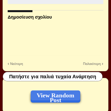
Δημοσίευση σχολίου
Νεότερη
Παλαιότερη
Πατήστε για παλιά τυχαία Ανάρτηση
View Random
Post