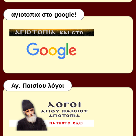
αγιοτοπια στο google!
Αγ. Παισίου λόγοι