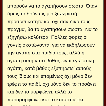
μπορούν να το αγαπήσουν σωστά. Όταν
όμως το δούν ως μιά ξεχωριστή
προσωπικότητα και όχι σαν δικό τους
πράγμα, θα το αγαπήσουν σωστά. Να το
εξηγήσω καλύτερα. Πολλές φορές οι
γονείς σκοτώνονται για να εκδηλώσουν
την αγάπη στα παιδιά τους, αλλά η
αγάπη αυτή κατά βάθος είναι εγωϊστική
αγάπη, κατά βάθος εξυπηρετεί αυτούς
τους ίδιους και επομένως όχι μόνο δεν
τρέφει το παιδί, όχι μόνο δεν το προάγει
και δεν το μορφώνει, αλλά το
παραμορφώνει και το καταστρέφει.