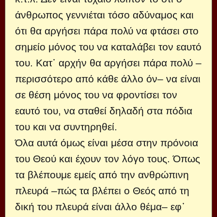
άνθρωπος γεννιέται τόσο αδύναμος και
ότι θα αργήσει πάρα πολύ να φτάσει στο
σημείο μόνος του να καταλάβει τον εαυτό
του. Κατ᾿ αρχήν θα αργήσει πάρα πολύ –
περισσότερο από κάθε άλλο όν– να είναι
σε θέση μόνος του να φροντίσει τον
εαυτό του, να σταθεί δηλαδή στα πόδια
του και να συντηρηθεί.
Όλα αυτά όμως είναι μέσα στην πρόνοια
του Θεού και έχουν τον λόγο τους. Όπως
τα βλέπουμε εμείς από την ανθρώπινη
πλευρά –πώς τα βλέπει ο Θεός από τη
δική του πλευρά είναι άλλο θέμα– εφ᾿