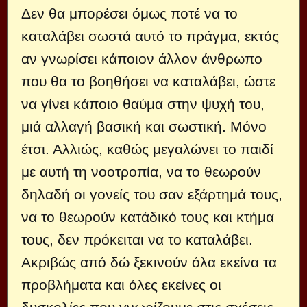
Δεν θα μπορέσει όμως ποτέ να το
καταλάβει σωστά αυτό το πράγμα, εκτός
αν γνωρίσει κάποιον άλλον άνθρωπο
που θα το βοηθήσει να καταλάβει, ώστε
να γίνει κάποιο θαύμα στην ψυχή του,
μιά αλλαγή βασική και σωστική. Μόνο
έτσι. Αλλιώς, καθώς μεγαλώνει το παιδί
με αυτή τη νοοτροπία, να το θεωρούν
δηλαδή οι γονείς του σαν εξάρτημά τους,
να το θεωρούν κατάδικό τους και κτήμα
τους, δεν πρόκειται να το καταλάβει.
Ακριβώς από δώ ξεκινούν όλα εκείνα τα
προβλήματα και όλες εκείνες οι