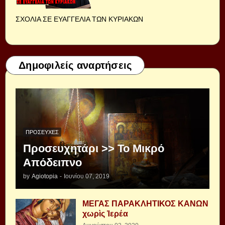
ΣΧΟΛΙΑ ΣΕ ΕΥΑΓΓΕΛΙΑ ΤΩΝ ΚΥΡΙΑΚΩΝ
Δημοφιλείς αναρτήσεις
ΠΡΟΣΕΥΧΈΣ
Προσευχητάρι >> Το Μικρό
Απόδειπνο
by
Agiotopia
-
Ιουνίου 07, 2019
ΜΕΓΑΣ ΠΑΡΑΚΛΗΤΙΚΟΣ ΚΑΝΩΝ
χωρὶς Ἱερέα