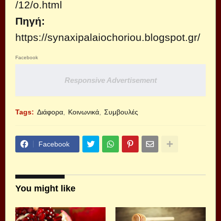
/12/o.html
Πηγή:
https://synaxipalaiochoriou.blogspot.gr/
Facebook
Responsive Advertisement
Tags:
Διάφορα
Κοινωνικά
Συμβουλές
Facebook
You might like