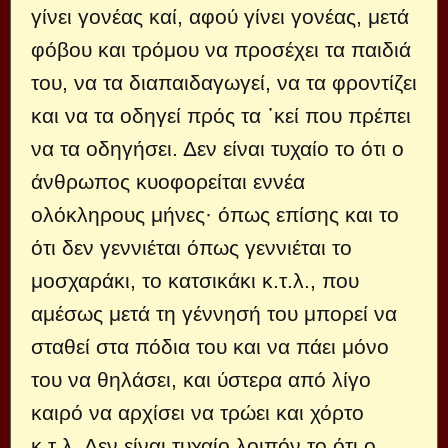
γίνει γονέας καί, αφού γίνει γονέας, μετά
φόβου και τρόμου να προσέχει τα παιδιά
του, να τα διαπαιδαγωγεί, να τα φροντίζει
και να τα οδηγεί πρός τα ᾿κεί που πρέπει
να τα οδηγήσει. Δεν είναι τυχαίο το ότι ο
άνθρωπος κυοφορείται εννέα
ολόκληρους μήνες· όπως επίσης και το
ότι δεν γεννιέται όπως γεννιέται το
μοσχαράκι, το κατσικάκι κ.τ.λ., που
αμέσως μετά τη γέννησή του μπορεί να
σταθεί στα πόδια του και να πάει μόνο
του να θηλάσει, και ύστερα από λίγο
καιρό να αρχίσει να τρώει και χόρτο
κ.τ.λ. Δεν είναι τυχαίο λοιπόν το ότι ο