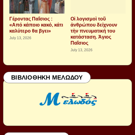
Γέροντας Παΐσιος :
Οἱ λογισμοὶ τοῦ
«Από κάποιο κακό, κάτι
ἀνθρώπου δείχνουν
καλύτερο θα βγει»
τὴν πνευματική του
κατάσταση. Ἁγιος
July 13, 2026
Παΐσιος
July 13, 2026
ΒΙΒΛΙΟΘΗΚΗ ΜΕΛΩΔΟΥ