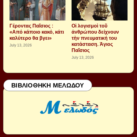
Γέροντας Παΐσιος :
Οἱ λογισμοὶ τοῦ
«Από κάποιο κακό, κάτι
ἀνθρώπου δείχνουν
καλύτερο θα βγει»
τὴν πνευματική του
κατάσταση. Ἁγιος
July 13, 2026
Παΐσιος
July 13, 2026
ΒΙΒΛΙΟΘΗΚΗ ΜΕΛΩΔΟΥ