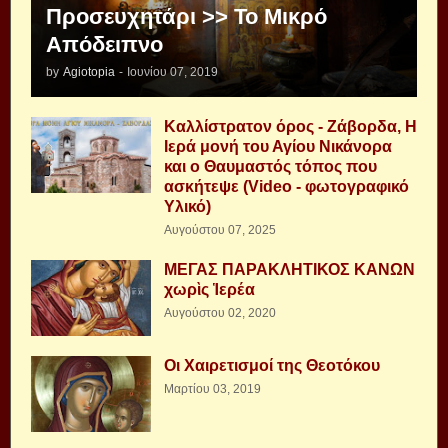
Προσευχητάρι >> Το Μικρό
Απόδειπνο
by
Agiotopia
-
Ιουνίου 07, 2019
Καλλίστρατον όρος - Ζάβορδα, Η
Ιερά μονή του Αγίου Νικάνορα
και ο Θαυμαστός τόπος που
ασκήτεψε (Video - φωτογραφικό
Υλικό)
Αυγούστου 07, 2025
ΜΕΓΑΣ ΠΑΡΑΚΛΗΤΙΚΟΣ ΚΑΝΩΝ
χωρὶς Ἱερέα
Αυγούστου 02, 2020
Οι Χαιρετισμοί της Θεοτόκου
Μαρτίου 03, 2019