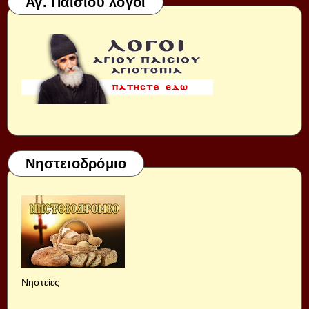
Αγ. Παισίου λόγοι
Νηστειοδρόμιο
Νηστείες