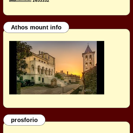
2
6
5
3
3
3
2
Athos mount info
prosforio