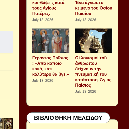
και θλίψεις κατά
Ένα άγνωστο
τους Αγίους
κείμενο του Οσίου
Πατέρες.
Παϊσίου
July 13, 2026
July 13, 2026
Γέροντας Παΐσιος
Οἱ λογισμοὶ τοῦ
: «Από κάποιο
ἀνθρώπου
κακό, κάτι
δείχνουν τὴν
καλύτερο θα βγει»
πνευματική του
κατάσταση. Ἁγιος
July 13, 2026
Παΐσιος
July 13, 2026
ΒΙΒΛΙΟΘΗΚΗ ΜΕΛΩΔΟΥ