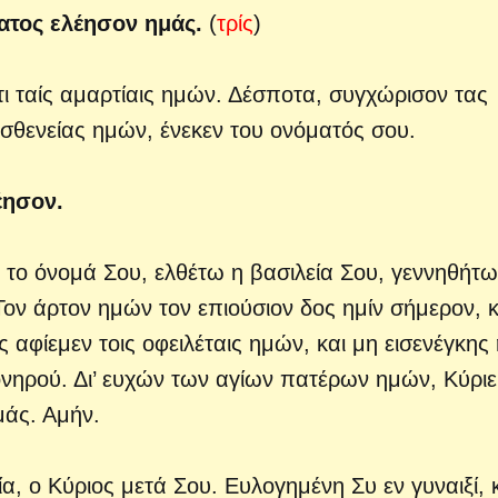
νατος ελέησον ημάς.
(
τρίς
)
τι ταίς αμαρτίαις ημών. Δέσποτα, συγχώρισον τας
 ασθενείας ημών, ένεκεν του ονόματός σου.
έησον.
 το όνομά Σου, ελθέτω η βασιλεία Σου, γεννηθήτω
Τον άρτον ημών τον επιούσιον δος ημίν σήμερον, κ
 αφίεμεν τοις οφειλέταις ημών, και μη εισενέγκης
νηρού. Δι’ ευχών των αγίων πατέρων ημών, Κύριε
μάς. Αμήν.
, ο Κύριος μετά Σου. Ευλογημένη Συ εν γυναιξί, 