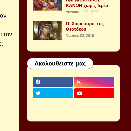
ΚΑΝΩΝ χωρὶς Ἱερέα
Αυγούστου 02, 2020
σαν
Οι Χαιρετισμοί της
Θεοτόκου
ι τον
Μαρτίου 03, 2019
ς,
Ακολουθείστε μας
,