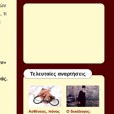
μών
 τι
ε
ών»
Τελευταίες αναρτήσεις
άς.
Aσθένειες, πόνος
Ο δεκάλογος: