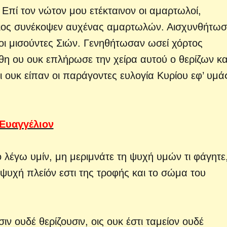
 Επί τον νώτον μου ετέκταινον οι αμαρτωλοί,
αιος συνέκοψεν αυχένας αμαρτωλών. Αισχυνθήτω
οι μισούντες Σιών. Γενηθήτωσαν ωσεί χόρτος
η ου ουκ επλήρωσε την χείρα αυτού ο θερίζων κα
 ουκ είπαν οι παράγοντες ευλογία Κυρίου εφ’ υμά
Ευαγγέλιον
 λέγω υμίν, μη μεριμνάτε τη ψυχή υμών τι φάγητε
ψυχή πλείόν εστι της τροφής και το σώμα του
ν ουδέ θερίζουσιν, οις ουκ έστι ταμείον ουδέ