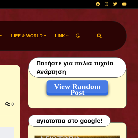
LIFE & WORLD
LINK
Πατήστε για παλιά τυχαία
Ανάρτηση
View Random
Post
0
αγιοτοπια στο google!