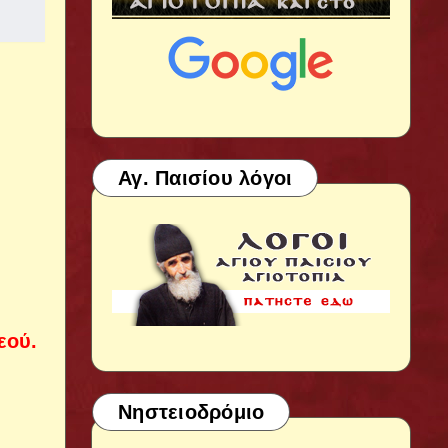
Αγ. Παισίου λόγοι
εού.
Νηστειοδρόμιο