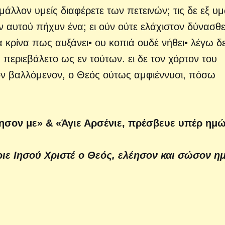
άλλον υμείς διαφέρετε των πετεινών; τις δε εξ υ
ν αυτού πήχυν ένα; ει ούν ούτε ελάχιστον δύνασθε,
 κρίνα πως αυξάνει• ου κοπιά ουδέ νήθει• λέγω δ
περιεβάλετο ως εν τούτων. ει δε τον χόρτον του
νον βαλλόμενον, ο Θεός ούτως αμφιέννυσι, πόσω
έησον με» & «Άγιε Αρσένιε, πρέσβευε υπέρ ημ
ιε Ιησού Χριστέ ο Θεός, ελέησον και σώσον ημ