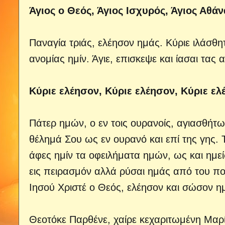
Άγιος ο Θεός, Άγιος Ισχυρός, Άγιος Αθά
Παναγία τριάς, ελέησον ημάς. Κύριε ιλάσθη
ανομίας ημίν. Άγιε, επισκεψε και ίασαι τας
Κύριε ελέησον, Κύριε ελέησον, Κύριε ελ
Πάτερ ημών, ο εν τοις ουρανοίς, αγιασθήτω
θέλημά Σου ως εν ουρανό και επί της γης. 
άφες ημίν τα οφειλήματα ημών, ως και ημείς
εις πειρασμόν αλλά ρύσαι ημάς από του πο
Ιησού Χριστέ ο Θεός, ελέησον και σώσον η
Θεοτόκε Παρθένε, χαίρε κεχαριτωμένη Μαρία