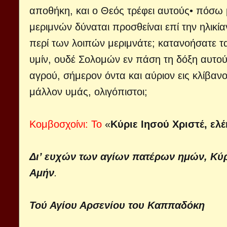
αποθήκη, και ο Θεός τρέφει αυτούς• πόσω μ
μεριμνών δύναται προσθείναι επί την ηλικία
περί των λοιπών μεριμνάτε; κατανοήσατε τα
υμίν, ουδέ Σολομών εν πάση τη δόξη αυτού 
αγρού, σήμερον όντα και αύριον εις κλίβα
μάλλον υμάς, ολιγόπιστοι;
Κομβοσχοίνι:
Το
«
Κύριε Ιησού Χριστέ, ελ
Δι’ ευχών των αγίων πατέρων ημών, Κύρ
Αμήν
.
Τού Αγίου Αρσενίου του Καππαδόκη