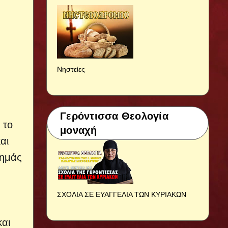
Νηστείες
Γερόντισσα Θεολογία
 το
μοναχή
αι
 ημάς
ΣΧΟΛΙΑ ΣΕ ΕΥΑΓΓΕΛΙΑ ΤΩΝ ΚΥΡΙΑΚΩΝ
και