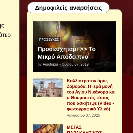
Δημοφιλείς αναρτήσεις
ης
άτερ
ΠΡΟΣΕΥΧΈΣ
Προσευχητάρι >> Το
Μικρό Απόδειπνο
by
Agiotopia
-
Ιουνίου 07, 2019
Καλλίστρατον όρος -
Ζάβορδα, Η Ιερά μονή
του Αγίου Νικάνορα και
ο Θαυμαστός τόπος
που ασκήτεψε (Video -
φωτογραφικό Υλικό)
Αυγούστου 07, 2025
ΜΕΓΑΣ
ΠΑΡΑΚΛΗΤΙΚΟΣ