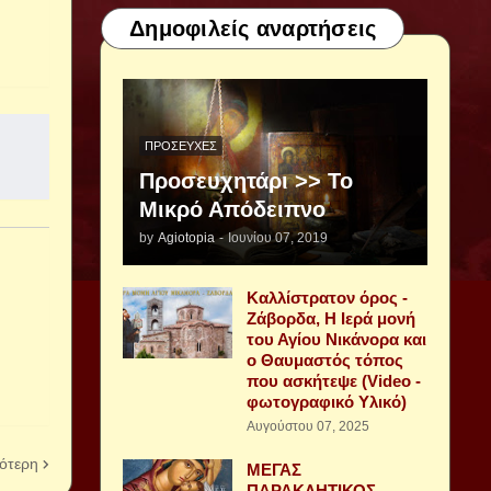
Δημοφιλείς αναρτήσεις
ΠΡΟΣΕΥΧΈΣ
Προσευχητάρι >> Το
Μικρό Απόδειπνο
by
Agiotopia
-
Ιουνίου 07, 2019
Καλλίστρατον όρος -
Ζάβορδα, Η Ιερά μονή
του Αγίου Νικάνορα και
ο Θαυμαστός τόπος
που ασκήτεψε (Video -
φωτογραφικό Υλικό)
Αυγούστου 07, 2025
ότερη
ΜΕΓΑΣ
ΠΑΡΑΚΛΗΤΙΚΟΣ