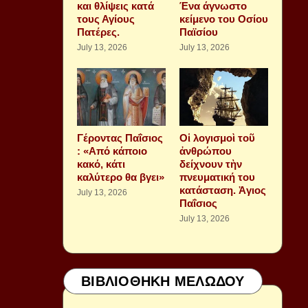
και θλίψεις κατά
Ένα άγνωστο
τους Αγίους
κείμενο του Οσίου
Πατέρες.
Παϊσίου
July 13, 2026
July 13, 2026
Γέροντας Παΐσιος
Οἱ λογισμοὶ τοῦ
: «Από κάποιο
ἀνθρώπου
κακό, κάτι
δείχνουν τὴν
καλύτερο θα βγει»
πνευματική του
κατάσταση. Ἁγιος
July 13, 2026
Παΐσιος
July 13, 2026
ΒΙΒΛΙΟΘΗΚΗ ΜΕΛΩΔΟΥ