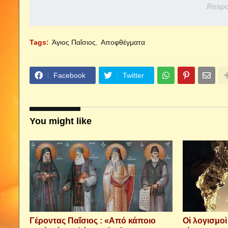
Respo
Tags:
Άγιος Παΐσιος
Αποφθέγματα
Facebook
Twitter
You might like
Γέροντας Παΐσιος : «Από κάποιο
Οἱ λογισμο