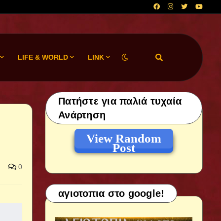
LIFE & WORLD
LINK
Πατήστε για παλιά τυχαία
Ανάρτηση
View Random
Post
0
αγιοτοπια στο google!