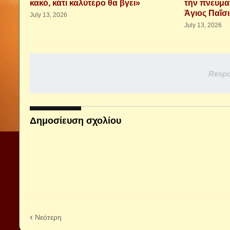
κακό, κάτι καλύτερο θα βγει»
τὴν πνευμα
Ἁγιος Παΐσ
July 13, 2026
July 13, 2026
Respo
Δημοσίευση σχολίου
Νεότερη