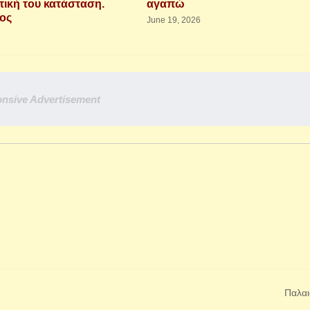
τική του κατάσταση.
αγαπώ
ιος
June 19, 2026
nsive Advertisement
Παλαι