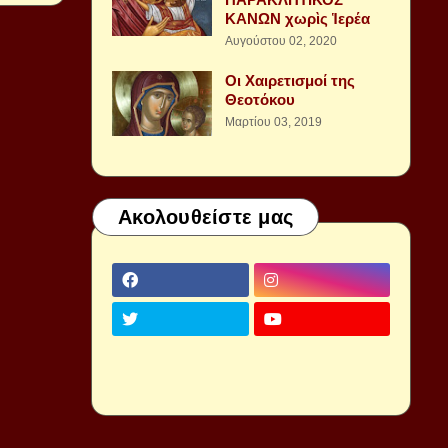
ΚΑΝΩΝ χωρὶς Ἱερέα
Αυγούστου 02, 2020
Οι Χαιρετισμοί της
Θεοτόκου
Μαρτίου 03, 2019
Ακολουθείστε μας