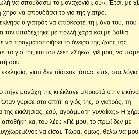
ωλή να σπουδάσω το μοναχογιό μου». Έτσι, με χί
 χήρα να σπουδάσει το γιό της γιατρό.
κίνησε ο γιατρός να επισκεφτεί τη μάνα του, που 
άνα τον υποδέχτηκε με πολλή χαρά και με βαθιά
 να πραγματοποιήσει το όνειρο της ζωής της.
ι το γιό της και του λέει: «Σήκω, γιέ μου, να πάμ
οπή σου.
κκλησία, γιατί δεν πίστευε, όπως είπε, στα λόγια
ο πήγε μονάχη της κι έκλαγε μπροστά στην εικόνα
ταν γύρισε στο σπίτι, ο γιός της, ο γιατρός, τη
α της εκκλησίας, εσύ, αγράμματη γυναίκα;» Η χήρ
αποθήκη και του λέει: «Γιέ μου, το πρωί δεν με
 Συγχωρεμένος να είσαι. Τώρα, όμως, θέλω να μου