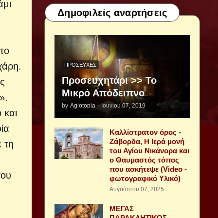
άμι
Δημοφιλείς αναρτήσεις
στο
χάρη.
ΠΡΟΣΕΥΧΈΣ
Προσευχητάρι >> Το
ις
Μικρό Απόδειπνο
».
by
Agiotopia
-
Ιουνίου 07, 2019
 και
ία
Καλλίστρατον όρος -
Ζάβορδα, Η Ιερά μονή
ε τη
του Αγίου Νικάνορα και
ο Θαυμαστός τόπος
που ασκήτεψε (Video -
του
φωτογραφικό Υλικό)
Αυγούστου 07, 2025
ΜΕΓΑΣ
ΠΑΡΑΚΛΗΤΙΚΟΣ