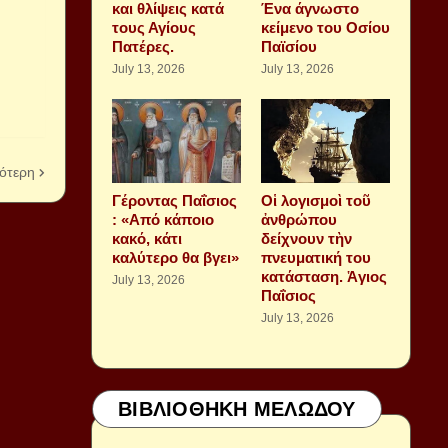
και θλίψεις κατά
Ένα άγνωστο
τους Αγίους
κείμενο του Οσίου
Πατέρες.
Παϊσίου
July 13, 2026
July 13, 2026
ότερη
Γέροντας Παΐσιος
Οἱ λογισμοὶ τοῦ
: «Από κάποιο
ἀνθρώπου
κακό, κάτι
δείχνουν τὴν
καλύτερο θα βγει»
πνευματική του
κατάσταση. Ἁγιος
July 13, 2026
Παΐσιος
July 13, 2026
ΒΙΒΛΙΟΘΗΚΗ ΜΕΛΩΔΟΥ