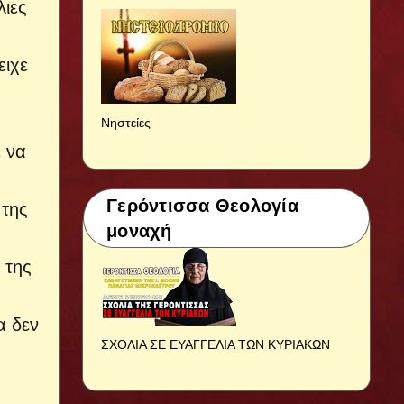
λιες
ειχε
Νηστείες
ε να
Γερόντισσα Θεολογία
 της
μοναχή
 της
α δεν
ΣΧΟΛΙΑ ΣΕ ΕΥΑΓΓΕΛΙΑ ΤΩΝ ΚΥΡΙΑΚΩΝ