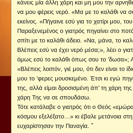
κάνεις μία άλλη χάρη και μη μου την αρνηθ
να μου φέρεις νερό. «Μα με το καλάθι να σ
εκείνος. «Πήγαινε εσύ για το χατίρι μου, του 
Παραξενεμένος ο γιατρός πηγαίνει στο ποτάμ
σπίτι με το καλάθι άδειο. «Να, μάνα, το κα
Βλέπεις εσύ να έχει νερό μέσα;», λέει ο γι
όμως εσύ το καλάθι όπως σου το ’δωσα»; Α
«Βλέπεις λοιπόν, γιέ μου, ότι δεν είναι το 
μου το ’φερες μουσκεμένο. Έτσι κι εγώ πη
της, αλλά είμαι δροσισμένη άπ’ τη χάρη της
χάρη Της να σε σπουδάσω.
Τότε κατάλαβε ο γιατρός ότι ο Θεός «εμώρ
κόσμου εξελέξατο…» κι έβαλε μετάνοια στη 
ευχαρίστησαν την Παναγία. ῏