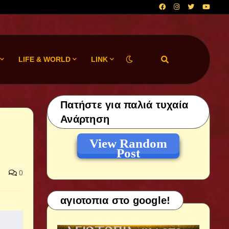
LIFE & WORLD
LINK
Πατήστε για παλιά τυχαία
Ανάρτηση
View Random
Post
0
αγιοτοπια στο google!