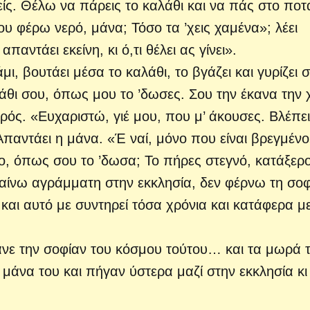
είς. Θέλω να πάρεις το καλάθι και να πάς στο ποτ
ου φέρω νερό, μάνα; Τόσο τα ’χεις χαμένα»; λέει
απαντάει εκείνη, κι ό,τι θέλει ας γίνει».
ι, βουτάει μέσα το καλάθι, το βγάζει και γυρίζει 
λάθι σου, όπως μου το ’δωσες. Σου την έκανα την 
ατρός. «Ευχαριστώ, γιέ μου, που μ’ άκουσες. Βλέπε
παντάει η μάνα. «Έ ναί, μόνο που είναι βρεγμένο
ίδιο, όπως σου το ’δωσα; Το πήρες στεγνό, κατάξερο
γαίνω αγράμματη στην εκκλησία, δεν φέρνω τη σοφ
 και αυτό με συντηρεί τόσα χρόνια και κατάφερα μ
ανε την σοφίαν του κόσμου τούτου… και τα μωρά 
μάνα του και πήγαν ύστερα μαζί στην εκκλησία κι