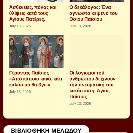
Aσθένειες, πόνος και
Ο δεκάλογος: Ένα
θλίψεις κατά τους
άγνωστο κείμενο του
Αγίους Πατέρες.
Οσίου Παϊσίου
July 13, 2026
July 13, 2026
Γέροντας Παΐσιος :
Οἱ λογισμοὶ τοῦ
«Από κάποιο κακό, κάτι
ἀνθρώπου δείχνουν
καλύτερο θα βγει»
τὴν πνευματική του
κατάσταση. Ἁγιος
July 13, 2026
Παΐσιος
July 13, 2026
ΒΙΒΛΙΟΘΗΚΗ ΜΕΛΩΔΟΥ