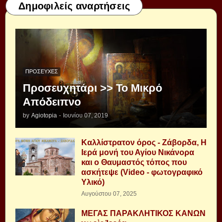
Δημοφιλείς αναρτήσεις
ΠΡΟΣΕΥΧΈΣ
Προσευχητάρι >> Το Μικρό
Απόδειπνο
by
Agiotopia
-
Ιουνίου 07, 2019
Καλλίστρατον όρος - Ζάβορδα, Η
Ιερά μονή του Αγίου Νικάνορα
και ο Θαυμαστός τόπος που
ασκήτεψε (Video - φωτογραφικό
Υλικό)
Αυγούστου 07, 2025
ΜΕΓΑΣ ΠΑΡΑΚΛΗΤΙΚΟΣ ΚΑΝΩΝ