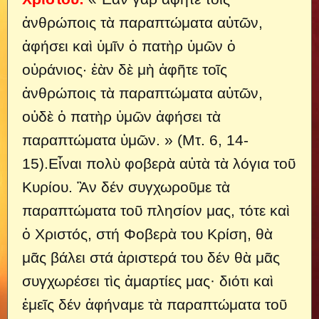
ἀνθρώποις τὰ παραπτώματα αὐτῶν,
ἀφήσει καὶ ὑμῖν ὁ πατὴρ ὑμῶν ὁ
οὐράνιος· ἐὰν δὲ μὴ ἀφῆτε τοῖς
ἀνθρώποις τὰ παραπτώματα αὐτῶν,
οὐδὲ ὁ πατὴρ ὑμῶν ἀφήσει τὰ
παραπτώματα ὑμῶν. » (Μτ. 6, 14-
15).
Εἶναι πολὺ φοβερὰ αὐτὰ τὰ λόγια τοῦ
Κυρίου. Ἂν δέν συγχωροῦμε τὰ
παραπτώματα τοῦ πλησίον μας, τότε καὶ
ὁ Χριστός, στή Φοβερὰ του Κρίση, θὰ
μᾶς βάλει στά ἀριστερά του δέν θὰ μᾶς
συγχωρέσει τὶς ἁμαρτίες μας· διότι καὶ
ἐμεῖς δέν ἀφήναμε τὰ παραπτώματα τοῦ