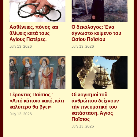
Aσθένειες, πόνος και
Ο δεκάλογος: Ένα
θλίψεις κατά τους
άγνωστο κείμενο του
Αγίους Πατέρες.
Οσίου Παϊσίου
July 13, 2026
July 13, 2026
Γέροντας Παΐσιος :
Οἱ λογισμοὶ τοῦ
«Από κάποιο κακό, κάτι
ἀνθρώπου δείχνουν
καλύτερο θα βγει»
τὴν πνευματική του
κατάσταση. Ἁγιος
July 13, 2026
Παΐσιος
July 13, 2026