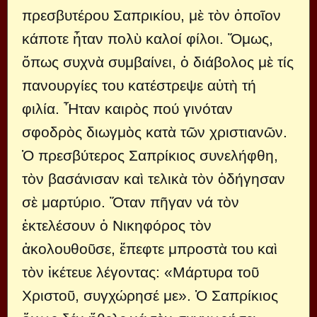
πρεσβυτέρου Σαπρικίου, μὲ τὸν ὁποῖον
κάποτε ἦταν πολὺ καλοί φίλοι. Ὅμως,
ὅπως συχνὰ συμβαίνει, ὁ διάβολος μὲ τίς
πανουργίες του κατέστρεψε αὐτὴ τή
φιλία. Ἦταν καιρὸς πού γινόταν
σφοδρὸς διωγμὸς κατὰ τῶν χριστιανῶν.
Ὁ πρεσβύτερος Σαπρίκιος συνελήφθη,
τὸν βασάνισαν καὶ τελικὰ τὸν ὁδήγησαν
σὲ μαρτύριο. Ὅταν πῆγαν νά τὸν
ἐκτελέσουν ὁ Νικηφόρος τὸν
ἀκολουθοῦσε, ἔπεφτε μπροστὰ του καὶ
τὸν ἱκέτευε λέγοντας: «Μάρτυρα τοῦ
Χριστοῦ, συγχώρησέ με». Ὁ Σαπρίκιος