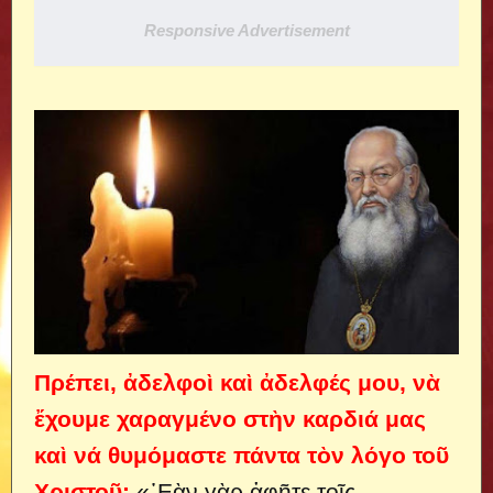
Responsive Advertisement
Πρέπει, ἀδελφοὶ καὶ ἀδελφές μου, νὰ
ἔχουμε χαραγμένο στὴν καρδιά μας
καὶ νά θυμόμαστε πάντα τὸν λόγο τοῦ
Χριστοῦ:
«᾿Εὰν γὰρ ἀφῆτε τοῖς