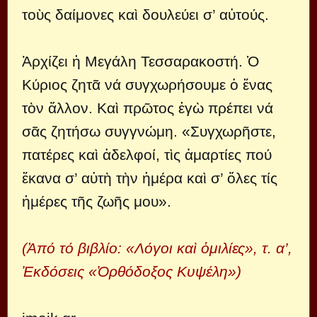
τοὺς δαίμονες καὶ δουλεύει σ’ αὐτούς.
Ἀρχίζει ἡ Μεγάλη Τεσσαρακοστή. Ὁ
Κύριος ζητᾶ νά συγχωρήσουμε ὁ ἕνας
τὸν ἄλλον. Καὶ πρῶτος ἐγὼ πρέπει νά
σᾶς ζητήσω συγγνώμη. «Συγχωρῆστε,
πατέρες καὶ ἀδελφοί, τὶς ἁμαρτίες πού
ἔκανα σ’ αὐτὴ τὴν ἡμέρα καὶ σ’ ὅλες τίς
ἡμέρες τῆς ζωῆς μου».
(Ἀπό τό βιβλίο: «Λόγοι καὶ ὁμιλίες», τ. α’,
Ἐκδόσεις «Ὀρθόδοξος Κυψέλη»)