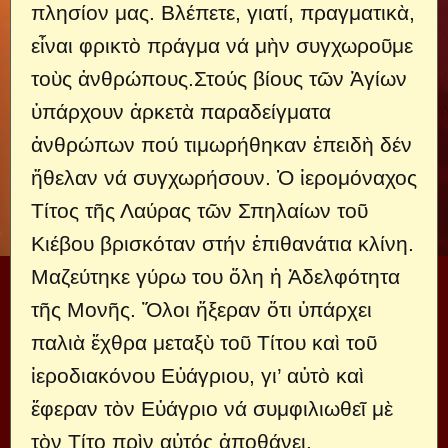
πλησίον μας. Βλέπετε, γιατί, πραγματικὰ,
εἶναι φρικτὸ πράγμα νά μὴν συγχωροῦμε
τοὺς ἀνθρώπους.Στούς βίους τῶν Ἁγίων
ὑπάρχουν ἀρκετὰ παραδείγματα
ἀνθρώπων πού τιμωρήθηκαν ἐπειδὴ δέν
ἤθελαν νά συγχωρήσουν. Ὁ ἱερομόναχος
Τίτος τῆς Λαύρας τῶν Σπηλαίων τοῦ
Κιέβου βρισκόταν στήν ἐπιθανάτια κλίνη.
Μαζεύτηκε γύρω του ὅλη ἡ Ἀδελφότητα
τῆς Μονῆς. Ὅλοι ἤξεραν ὅτι ὑπάρχει
παλιὰ ἔχθρα μεταξὺ τοῦ Τίτου καὶ τοῦ
ἱεροδιακόνου Εὐάγριου, γι’ αὐτὸ καὶ
ἔφεραν τὸν Εὐάγριο νά συμφιλιωθεῖ μὲ
τὸν Τίτο πρὶν αὐτός ἀποθάνει.