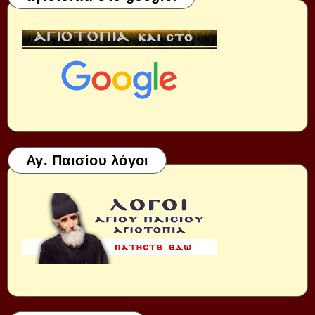
Αγ. Παισίου λόγοι