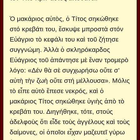
Ὁ μακάριος αὐτὸς, ὁ Τίτος σηκώθηκε
στό κρεβάτι του, ἔσκυψε μπροστὰ στόν
Εὐάγριο τὸ κεφάλι του καὶ τοῦ ζήτησε
συγγνώμη. Ἀλλὰ ὁ σκληρόκαρδος
Εὐάγριος τοῦ ἀπάντησε μὲ ἕναν τρομερὸ
λόγο: «Δέν θὰ σὲ συγχωρήσω οὔτε σ’
αὐτὴ τὴν ζωὴ οὔτε στή μέλλουσα». Μόλις
τὸ εἶπε αὐτὸ ἔπεσε νεκρός, καὶ ὁ
μακάριος Τίτος σηκώθηκε ὑγιὴς ἀπὸ τὸ
κρεβάτι του. Διηγήθηκε, τότε, στούς
ἀδελφοὺς ὅτι εἶδε τοὺς ἀγγέλους καὶ τοὺς
δαίμονες, οἱ ὁποῖοι εἶχαν μαζευτεῖ γύρω