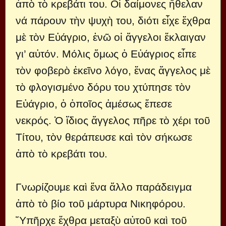
ἀπὸ τὸ κρεβάτι του. Οἱ δαίμονες ἤθελαν
νά πάρουν τὴν ψυχὴ του, διότι εἶχε ἔχθρα
μὲ τὸν Εὐάγριο, ἐνῶ οἱ ἄγγελοι ἔκλαιγαν
γι’ αὐτόν. Μόλις ὅμως ὁ Εὐάγριος εἶπε
τὸν φοβερὸ ἐκεῖνο λόγο, ἕνας ἄγγελος μὲ
τὸ φλογισμένο δόρυ του χτύπησε τὸν
Εὐάγριο, ὁ ὁποῖος ἀμέσως ἔπεσε
νεκρός. Ὁ ἴδιος ἄγγελος πῆρε τὸ χέρι τοῦ
Τίτου, τὸν θεράπευσε καὶ τὸν σήκωσε
ἀπὸ τὸ κρεβάτι του.
Γνωρίζουμε καὶ ἕνα ἄλλο παράδειγμα
ἀπὸ τὸ βίο τοῦ μάρτυρα Νικηφόρου.
Ὕπῆρχε ἔχθρα μεταξὺ αὐτοῦ καὶ τοῦ