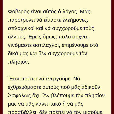
Φοβερὸς εἶναι αὐτὸς ὁ λόγος. Μᾶς
παροτρύνει νά εἴμαστε ἐλεήμονες,
σπλαχνικοὶ καὶ νά συγχωροῦμε τοὺς
ἄλλους. Ἐμεῖς ὅμως, πολὺ συχνὰ,
γινόμαστε ἄσπλαχνοι, ἐπιμένουμε στά
δικὰ μας καὶ δέν συγχωροῦμε τὸν
πλησίον.
Ἔτσι πρέπει νά ἐνεργοῦμε; Νά
ἐχθρευόμαστε αὐτοὺς πού μᾶς ἀδικοῦν;
Ἀσφαλῶς ὄχι. Ἂν βλέπουμε τὸν πλησίον
μας νά μᾶς κάνει κακὸ ἢ νά μᾶς
προσβάλλει, δέν πρέπει νά τὸν μισοῦμε.