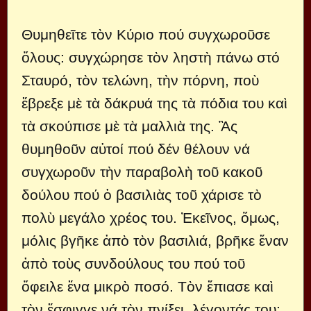
Θυμηθεῖτε τὸν Κύριο πού συγχωροῦσε
ὅλους: συγχώρησε τὸν ληστὴ πάνω στό
Σταυρό, τὸν τελώνη, τὴν πόρνη, ποὺ
ἔβρεξε μὲ τὰ δάκρυά της τὰ πόδια του καὶ
τὰ σκούπισε μὲ τὰ μαλλιὰ της. Ἂς
θυμηθοῦν αὐτοί πού δέν θέλουν νά
συγχωροῦν τὴν παραβολὴ τοῦ κακοῦ
δούλου πού ὁ βασιλιὰς τοῦ χάρισε τὸ
πολὺ μεγάλο χρέος του. Ἐκεῖνος, ὅμως,
μόλις βγῆκε ἀπὸ τὸν βασιλιά, βρῆκε ἕναν
ἀπὸ τοὺς συνδούλους του πού τοῦ
ὄφειλε ἕνα μικρὸ ποσό. Τὸν ἔπιασε καὶ
τὸν ἔσφιγγε νά τὸν πνίξει, λέγοντάς του: