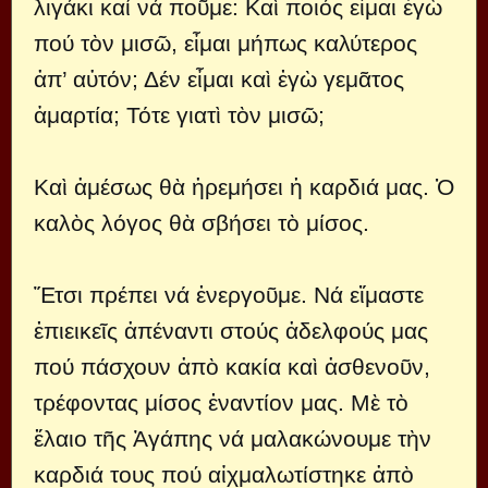
λιγάκι καί νά ποῦμε: Καὶ ποιός εἶμαι ἐγὼ
πού τὸν μισῶ, εἶμαι μήπως καλύτερος
ἀπ’ αὐτόν; Δέν εἶμαι καὶ ἐγὼ γεμᾶτος
ἁμαρτία; Τότε γιατὶ τὸν μισῶ;
Καὶ ἀμέσως θὰ ἠρεμήσει ἡ καρδιά μας. Ὁ
καλὸς λόγος θὰ σβήσει τὸ μίσος.
Ἔτσι πρέπει νά ἐνεργοῦμε. Νά εἴμαστε
ἐπιεικεῖς ἀπέναντι στούς ἀδελφούς μας
πού πάσχουν ἀπὸ κακία καὶ ἀσθενοῦν,
τρέφοντας μίσος ἐναντίον μας. Μὲ τὸ
ἔλαιο τῆς Ἀγάπης νά μαλακώνουμε τὴν
καρδιά τους πού αἰχμαλωτίστηκε ἀπὸ