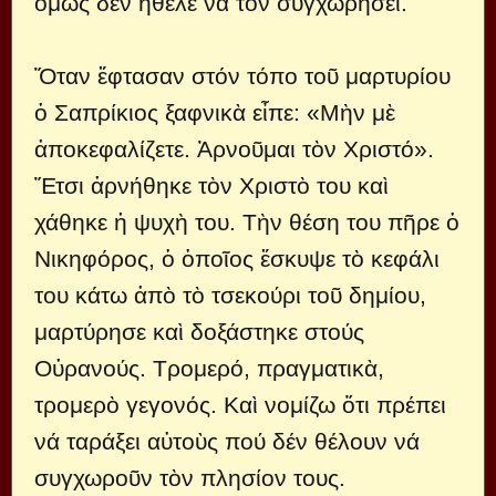
ὅμως δέν ἤθελε νά τὸν συγχωρήσει.
Ὅταν ἔφτασαν στόν τόπο τοῦ μαρτυρίου
ὁ Σαπρίκιος ξαφνικὰ εἶπε: «Μὴν μὲ
ἀποκεφαλίζετε. Ἀρνοῦμαι τὸν Χριστό».
Ἔτσι ἀρνήθηκε τὸν Χριστὸ του καὶ
χάθηκε ἡ ψυχὴ του. Τὴν θέση του πῆρε ὁ
Νικηφόρος, ὁ ὁποῖος ἔσκυψε τὸ κεφάλι
του κάτω ἀπὸ τὸ τσεκούρι τοῦ δημίου,
μαρτύρησε καὶ δοξάστηκε στούς
Οὐρανούς. Τρομερό, πραγματικὰ,
τρομερὸ γεγονός. Καὶ νομίζω ὅτι πρέπει
νά ταράξει αὐτοὺς πού δέν θέλουν νά
συγχωροῦν τὸν πλησίον τους.