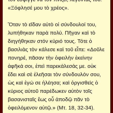
«Ξόφλησέ μου τὸ χρέος».
Ὅταν τὸ εῖδαν αὐτὸ οἱ σύνδουλοί του,
λυπήθηκαν παρὰ πολύ. Πῆγαν καὶ τὸ
διηγήθηκαν στόν κύριό τους. Τότε ὁ
βασιλιὰς τὸν κάλεσε καὶ τοῦ εἶπε: «Δοῦλε
πονηρέ, πᾶσαν τὴν ὀφειλὴν ἐκείνην
ἀφῆκά σοι, ἐπεὶ παρεκάλεσάς με. οὐκ
ἔδει καὶ σὲ ἐλεῆσαι τὸν σύνδουλόν σου,
ὡς καὶ ἐγώ σε ἠλέησα; καὶ ὀργισθεὶς ὁ
κύριος αὐτοῦ παρέδωκεν αὐτὸν τοῖς
βασανισταῖς ἕως οὗ ἀποδῷ πᾶν τὸ
ὀφειλόμενον αὐτῷ.» (Μτ. 18, 32-34).