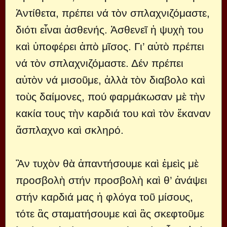
Ἀντίθετα, πρέπει νά τὸν σπλαχνιζόμαστε,
διότι εἶναι ἀσθενής. Ἀσθενεῖ ἡ ψυχὴ του
καὶ ὑποφέρει ἀπὸ μῖσος. Γι’ αὐτὸ πρέπει
νά τὸν σπλαχνιζόμαστε. Δέν πρέπει
αὐτὸν νά μισοῦμε, ἀλλὰ τὸν διαβολο καὶ
τοὺς δαίμονες, πού φαρμάκωσαν μὲ τὴν
κακία τους τὴν καρδιά του καὶ τὸν ἔκαναν
ἄσπλαχνο καὶ σκληρό.
Ἂν τυχὸν θὰ ἀπαντήσουμε καὶ ἐμεὶς μὲ
προσβολὴ στήν προσβολὴ καὶ θ’ ἀνάψει
στήν καρδιά μας ἡ φλόγα τοῦ μίσους,
τότε ἂς σταματήσουμε καὶ ἂς σκεφτοῦμε