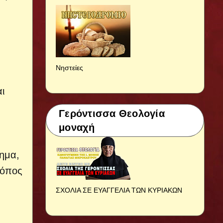
Νηστείες
ι
Γερόντισσα Θεολογία
μοναχή
νημα,
τόπος
ΣΧΟΛΙΑ ΣΕ ΕΥΑΓΓΕΛΙΑ ΤΩΝ ΚΥΡΙΑΚΩΝ