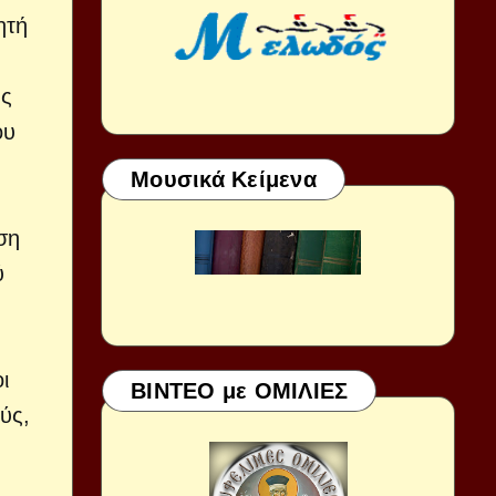
ητή
ης
ου
Μουσικά Κείμενα
ση
ύ
ι
ΒΙΝΤΕΟ με ΟΜΙΛΙΕΣ
ύς,