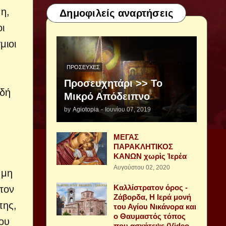
η,
Δημοφιλείς αναρτήσεις
ι
μιοι
ΠΡΟΣΕΥΧΈΣ
Προσευχητάρι >> Το
αδή
Μικρό Απόδειπνο
by
Agiotopia
-
Ιουνίου 07, 2019
ΜΕΓΑΣ
ΠΑΡΑΚΛΗΤΙΚΟΣ
ΚΑΝΩΝ χωρὶς Ἱερέα
Αυγούστου 02, 2020
 μη
Καλλίστρατον όρος -
τον
Ζάβορδα, Η Ιερά μονή
πης,
του Αγίου Νικάνορα και
ο Θαυμαστός τόπος
του
που ασκήτεψε (Video -