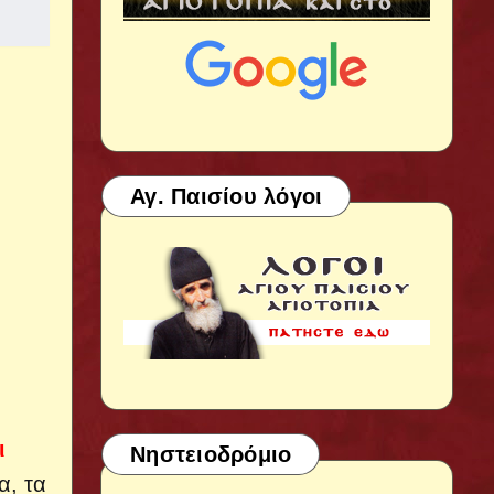
Αγ. Παισίου λόγοι
ι
Νηστειοδρόμιο
α, τα