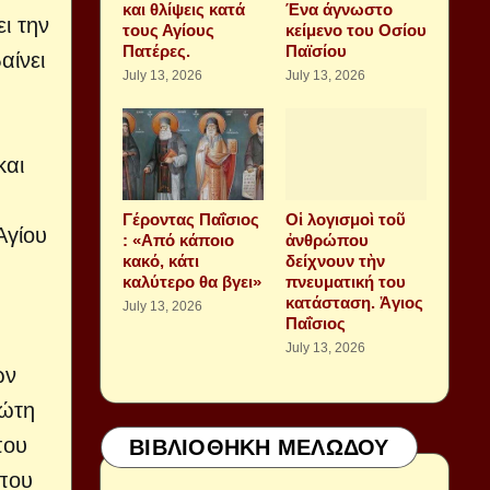
και θλίψεις κατά
Ένα άγνωστο
ι την
τους Αγίους
κείμενο του Οσίου
Πατέρες.
Παϊσίου
αίνει
July 13, 2026
July 13, 2026
και
Γέροντας Παΐσιος
Οἱ λογισμοὶ τοῦ
Αγίου
: «Από κάποιο
ἀνθρώπου
κακό, κάτι
δείχνουν τὴν
καλύτερο θα βγει»
πνευματική του
κατάσταση. Ἁγιος
July 13, 2026
Παΐσιος
July 13, 2026
ων
ρώτη
που
ΒΙΒΛΙΟΘΗΚΗ ΜΕΛΩΔΟΥ
 που