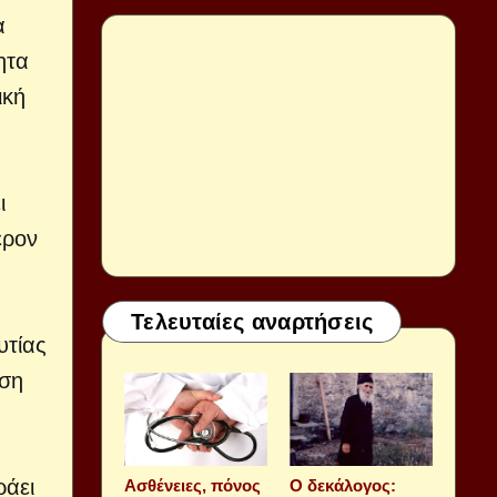
α
ητα
ική
ι
έρον
Τελευταίες αναρτήσεις
υτίας
έση
ράει
Aσθένειες, πόνος
Ο δεκάλογος: