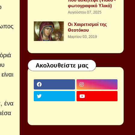
φωτογραφικό Υλικό)
ο
Αυγούστου 07, 2025
Οι Χαιρετισμοί της
ρωπος
Θεοτόκου
Μαρτίου 03, 2019
όριά
ου
Ακολουθείστε μας
είναι
, ένα
μέσα