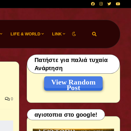
LIFE & WORLD
LINK
Πατήστε για παλιά τυχαία
Ανάρτηση
View Random
Post
0
αγιοτοπια στο google!