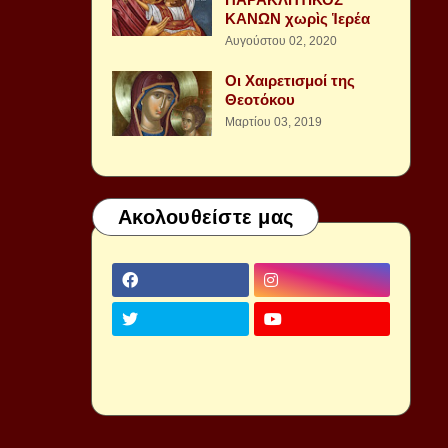
ΚΑΝΩΝ χωρὶς Ἱερέα
Αυγούστου 02, 2020
Οι Χαιρετισμοί της
Θεοτόκου
Μαρτίου 03, 2019
Ακολουθείστε μας