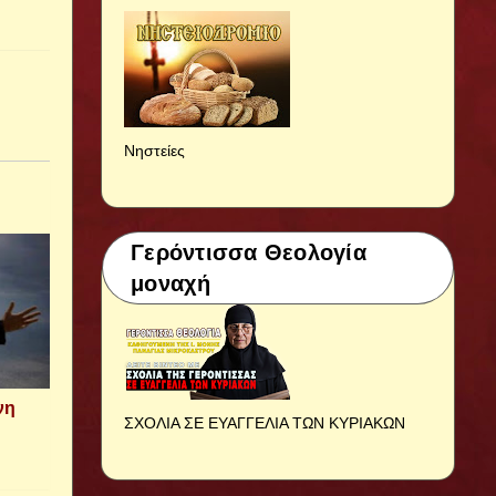
Νηστείες
Γερόντισσα Θεολογία
μοναχή
νη
ΣΧΟΛΙΑ ΣΕ ΕΥΑΓΓΕΛΙΑ ΤΩΝ ΚΥΡΙΑΚΩΝ