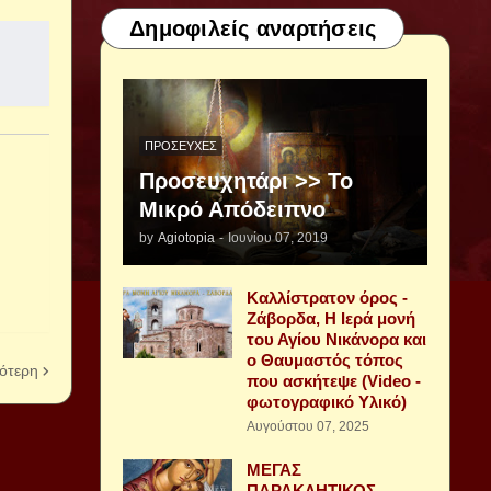
Δημοφιλείς αναρτήσεις
ΠΡΟΣΕΥΧΈΣ
Προσευχητάρι >> Το
Μικρό Απόδειπνο
by
Agiotopia
-
Ιουνίου 07, 2019
Καλλίστρατον όρος -
Ζάβορδα, Η Ιερά μονή
του Αγίου Νικάνορα και
ο Θαυμαστός τόπος
ότερη
που ασκήτεψε (Video -
φωτογραφικό Υλικό)
Αυγούστου 07, 2025
ΜΕΓΑΣ
ΠΑΡΑΚΛΗΤΙΚΟΣ