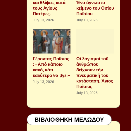
και θλίψεις κατά
Ένα άγνωστο
τους Αγίους
κείμενο του Οσίου
Πατέρες.
Παϊσίου
July 13, 2026
July 13, 2026
Γέροντας Παΐσιος
Οἱ λογισμοὶ τοῦ
: «Από κάποιο
ἀνθρώπου
κακό, κάτι
δείχνουν τὴν
καλύτερο θα βγει»
πνευματική του
κατάσταση. Ἁγιος
July 13, 2026
Παΐσιος
July 13, 2026
ΒΙΒΛΙΟΘΗΚΗ ΜΕΛΩΔΟΥ