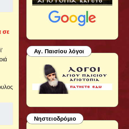
α σε
'
Αγ. Παισίου λόγοι
οιά
ουλος
Νηστειοδρόμιο