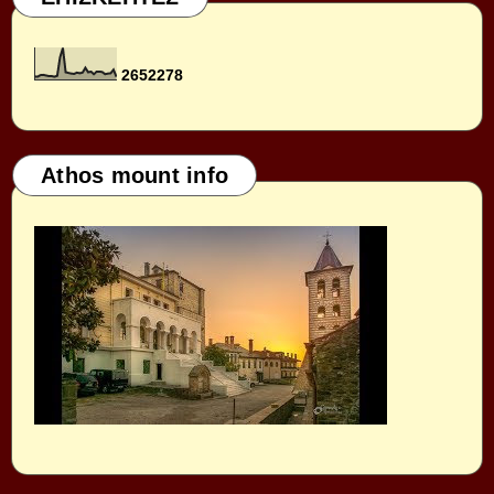
2
6
5
2
2
7
8
Athos mount info