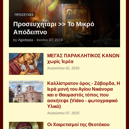
ΠΡΟΣΕΥΧΈΣ
Προσευχητάρι >> Το Μικρό
Απόδειπνο
by
Agiotopia
-
Ιουνίου 07, 2019
ΜΕΓΑΣ ΠΑΡΑΚΛΗΤΙΚΟΣ ΚΑΝΩΝ
χωρὶς Ἱερέα
Αυγούστου 02, 2020
Καλλίστρατον όρος - Ζάβορδα, Η
Ιερά μονή του Αγίου Νικάνορα
και ο Θαυμαστός τόπος που
ασκήτεψε (Video - φωτογραφικό
Υλικό)
Αυγούστου 07, 2025
Οι Χαιρετισμοί της Θεοτόκου