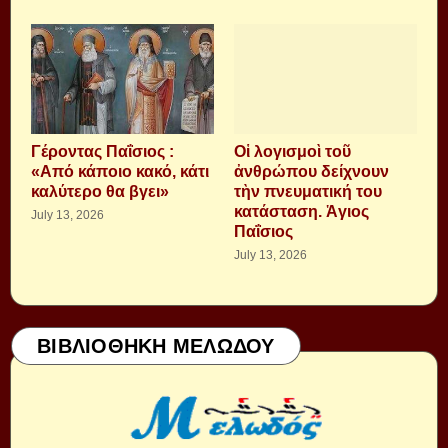
Γέροντας Παΐσιος :
Οἱ λογισμοὶ τοῦ
«Από κάποιο κακό, κάτι
ἀνθρώπου δείχνουν
καλύτερο θα βγει»
τὴν πνευματική του
κατάσταση. Ἁγιος
July 13, 2026
Παΐσιος
July 13, 2026
ΒΙΒΛΙΟΘΗΚΗ ΜΕΛΩΔΟΥ